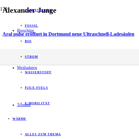
Alexander Junge
TANKSTELLEN
FOSSIL
Broschüre
Aral pulse eröffnet in Dortmund neue Ultraschnell-Ladesäulen
BIO
energy of tomorrow (eot) ist der führende
STROM
B2B-Informationspartner zum Thema Energie.
Mediadaten
WASSERSTOFF
P2X/E-FUELS
E-MOBILITÄT
Termine
WÄRME
ALLES ZUM THEMA