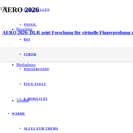
AERO 2026
TANKSTELLEN
FOSSIL
Broschüre
AERO 2026: DLR zeigt Forschung für virtuelle Flugerprobung u
BIO
energy of tomorrow (eot) ist der führende
STROM
B2B-Informationspartner zum Thema Energie.
Mediadaten
WASSERSTOFF
P2X/E-FUELS
E-MOBILITÄT
Termine
WÄRME
ALLES ZUM THEMA