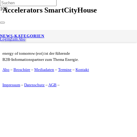
Accelerators SmartCityHouse
Cloud-Plattform 14 degrees digitalisiert THG-Quotenhandel
NEWS-KATEGORIEN
Login
Zum Abo
energy of tomorrow (eot) ist der führende
B2B-Informationspartner zum Thema Energie.
Abo
–
Broschüre
–
Mediadaten
–
Termine
–
Kontakt
Impressum
–
Datenschutz
–
AGB
–