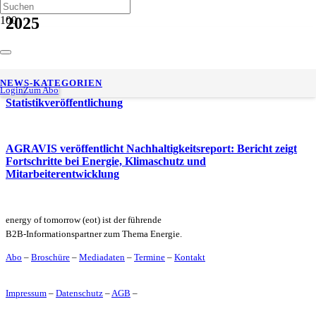
2025
Mehr Biodiesel als HVO im Beimischungsmix des Quotenjahres
NEWS-KATEGORIEN
2025 – UFOP kritisiert BAFA wegen verzögerter
Login
Zum Abo
Statistikveröffentlichung
AGRAVIS veröffentlicht Nachhaltigkeitsreport: Bericht zeigt
Fortschritte bei Energie, Klimaschutz und
Mitarbeiterentwicklung
energy of tomorrow (eot) ist der führende
B2B-Informationspartner zum Thema Energie.
Abo
–
Broschüre
–
Mediadaten
–
Termine
–
Kontakt
Impressum
–
Datenschutz
–
AGB
–