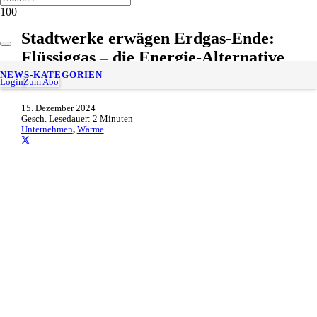
Stadtwerke erwägen Erdgas-Ende:
Flüssiggas – die Energie-Alternative
zur Netzversorgung
NEWS-KATEGORIEN
Login
Zum Abo
15. Dezember 2024
Gesch. Lesedauer:
2
Minuten
Unternehmen
,
Wärme