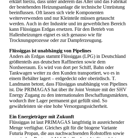
erklärt hierzu, dass unter anderem das Alter und das Fabrikat
der bestehenden Heizungsanlage die technische Umrüstung
beeinflussen. Oft lassen sich viele Komponenten
weiterverwenden und nur Kleinteile müssen getauscht
werden. Auch in der Industrie und im gewerblichen Bereich
kann Flüssiggas Erdgas ersetzen. Für den Betrieb von
Hallenheizungen eignet es sich genauso wie für
Trocknungsprozesse oder zur Dampferzeugung.
Flüssiggas ist unabhängig von Pipelines
Anders als Erdgas stammt Flüssiggas (LPG) in Deutschland
größtenteils aus deutschen Raffinerien sowie dem
Nordseeraum. Es wird von dort per Schiff, Bahn oder
Tankwagen weiter zu den Kunden transportiert, wo es in
einem Behälter lagert – erdgedeckt oder oberirdisch. T.
Landmann betont, dass Flüssiggas unabhängig von Pipelines
ist. Die PRIMAGAS hat über ihr Joint Venture mit der SHV
Energy Zugang zu den internationalen Beschaffungsmärkten,
wodurch ihre Lager permanent gut gefüllt sind. So
gewährleisten sie eine hohe Versorgungssicherheit.
Ein Energieträger mit Zukunft
Flüssiggas ist laut PRIMAGAS langfristig in ausreichender
Menge verfügbar. Gleiches gilt für die biogene Variante
Futuria Propan, die aus nachwachsenden Rohstoffen sowie