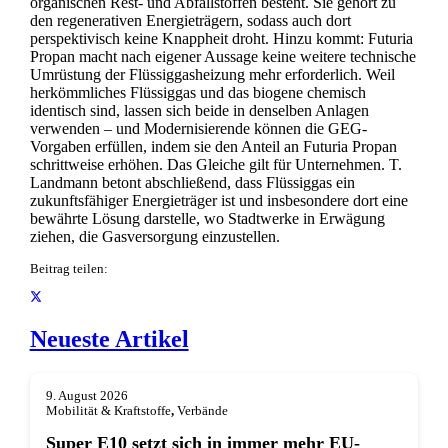
organischen Rest- und Abfallstoffen besteht. Sie gehört zu
den regenerativen Energieträgern, sodass auch dort
perspektivisch keine Knappheit droht. Hinzu kommt: Futuria
Propan macht nach eigener Aussage keine weitere technische
Umrüstung der Flüssiggasheizung mehr erforderlich. Weil
herkömmliches Flüssiggas und das biogene chemisch
identisch sind, lassen sich beide in denselben Anlagen
verwenden – und Modernisierende können die GEG-
Vorgaben erfüllen, indem sie den Anteil an Futuria Propan
schrittweise erhöhen. Das Gleiche gilt für Unternehmen. T.
Landmann betont abschließend, dass Flüssiggas ein
zukunftsfähiger Energieträger ist und insbesondere dort eine
bewährte Lösung darstelle, wo Stadtwerke in Erwägung
ziehen, die Gasversorgung einzustellen.
Beitrag teilen:
Neueste Artikel
9. August 2026
Mobilität & Kraftstoffe
,
Verbände
Super E10 setzt sich in immer mehr EU-