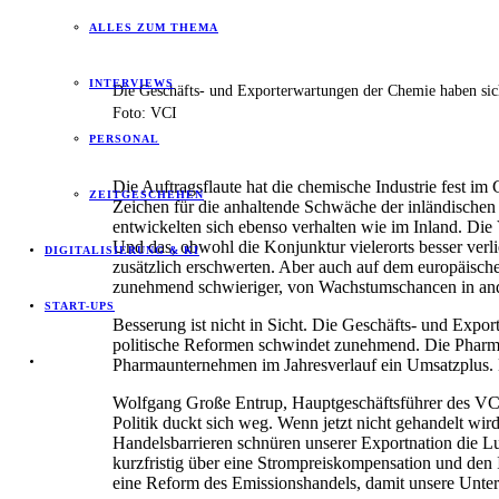
ALLES ZUM THEMA
INTERVIEWS
Die Geschäfts- und Exporterwartungen der Chemie haben sich 
Foto: VCI
PERSONAL
Die Auftragsflaute hat die chemische Industrie fest i
ZEITGESCHEHEN
Zeichen für die anhaltende Schwäche der inländischen
entwickelten sich ebenso verhalten wie im Inland. Die
Und das, obwohl die Konjunktur vielerorts besser verl
DIGITALISIERUNG & KI
zusätzlich erschwerten. Aber auch auf dem europäisch
zunehmend schwieriger, von Wachstumschancen in and
START-UPS
Besserung ist nicht in Sicht. Die Geschäfts- und Expo
politische Reformen schwindet zunehmend. Die Pharmain
Pharmaunternehmen im Jahresverlauf ein Umsatzplus. D
Wolfgang Große Entrup, Hauptgeschäftsführer des VCI V
Politik duckt sich weg. Wenn jetzt nicht gehandelt wi
Handelsbarrieren schnüren unserer Exportnation die Lu
kurzfristig über eine Strompreiskompensation und den
eine Reform des Emissionshandels, damit unsere Unte