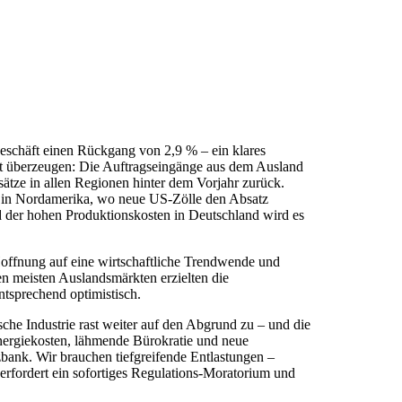
geschäft einen Rückgang von 2,9 % – ein klares
cht überzeugen: Die Auftragseingänge aus dem Ausland
sätze in allen Regionen hinter dem Vorjahr zurück.
ute in Nordamerika, wo neue US-Zölle den Absatz
 der hohen Produktionskosten in Deutschland wird es
 Hoffnung auf eine wirtschaftliche Trendwende und
en meisten Auslandsmärkten erzielten die
tsprechend optimistisch.
che Industrie rast weiter auf den Abgrund zu – und die
Energiekosten, lähmende Bürokratie und neue
zbank. Wir brauchen tiefgreifende Entlastungen –
erfordert ein sofortiges Regulations-Moratorium und