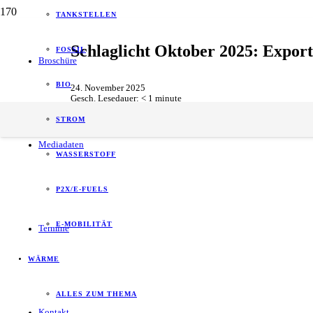
TANKSTELLEN
Schlaglicht Oktober 2025: Expor
FOSSIL
Broschüre
BIO
24. November 2025
Gesch. Lesedauer:
< 1
minute
Chemie
,
Daten + Statistiken
,
Verbände
STROM
Mediadaten
WASSERSTOFF
P2X/E-FUELS
E-MOBILITÄT
Termine
WÄRME
ALLES ZUM THEMA
Kontakt