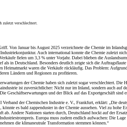
zuletzt verschlechtert.
m Griff. Von Januar bis August 2025 verzeichnete die Chemie im Inlands
 Industriekonjunktur. Auch international konnte die Chemie zuletzt ni
 Verkäufe fielen um 3,3 % unter Vorjahr. Dabei blieben die Auslandsum
ief als in Deutschland. Besonders deutlich zeigte sich die Auftragsfla
en Heimatmarkt waren die Verkäufe rückläufig. Das Problem: Aufgrund
eren Ländern und Regionen zu profitieren.
rterwartungen der Chemie haben sich zuletzt sogar verschlechtert. Die
dustrie ist zuversichtlicher: Nicht nur im Inland, sondern auch auf d
ie Geschäftserwartungen und der Blick auf das Exportgeschäft sind en
erband der Chemischen Industrie e. V., Frankfurt, erklärt: „Die deuts
rd, könnte es bald zappenduster in der Chemie aussehen. Viel zu hohe 
ft ab. Andere Nationen starten durch, Deutschland hockt auf der Ersat
 Industriestrompreis. Europa muss zudem endlich aufwachen: Die Lage 
rnehmen die klimaneutrale Transformation stemmen können.“