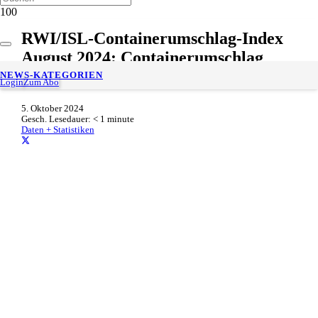
RWI/ISL-Containerumschlag-Index
August 2024: Containerumschlag
steigt auf breiter Basis
NEWS-KATEGORIEN
Login
Zum Abo
5. Oktober 2024
Gesch. Lesedauer:
< 1
minute
Daten + Statistiken