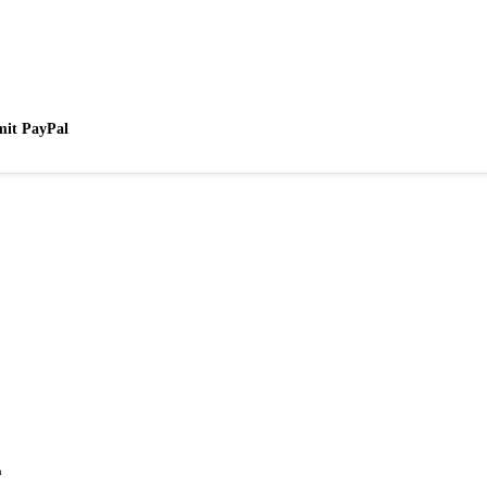
mit PayPal
n