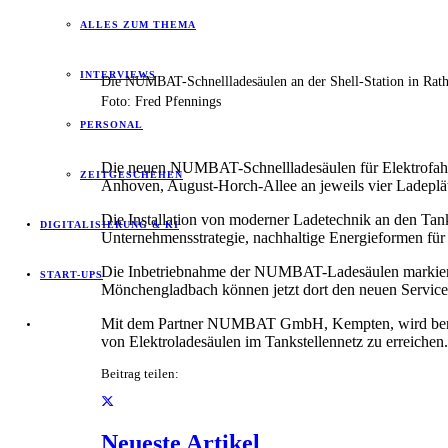
ALLES ZUM THEMA
INTERVIEWS
Die NUMBAT-Schnellladesäulen an der Shell-Station in Rat
Foto: Fred Pfennings
PERSONAL
Die neuen NUMBAT-Schnellladesäulen für Elektrofahrz
ZEITGESCHEHEN
Anhoven, August-Horch-Allee an jeweils vier Ladeplä
Die Installation von moderner Ladetechnik an den Tan
DIGITALISIERUNG & KI
Unternehmensstrategie, nachhaltige Energieformen für
Die Inbetriebnahme der NUMBAT-Ladesäulen markiert f
START-UPS
Mönchengladbach können jetzt dort den neuen Service
Mit dem Partner NUMBAT GmbH, Kempten, wird bereits d
von Elektroladesäulen im Tankstellennetz zu erreich
Beitrag teilen:
Neueste Artikel