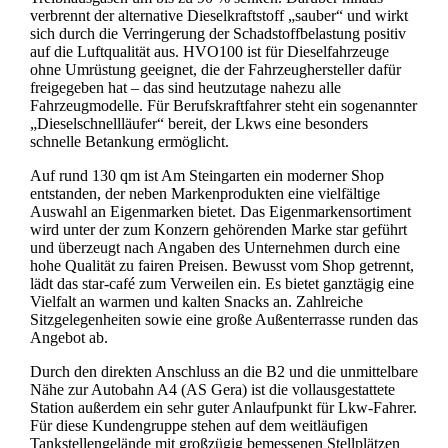
verbrennt der alternative Dieselkraftstoff „sauber“ und wirkt
sich durch die Verringerung der Schadstoffbelastung positiv
auf die Luftqualität aus. HVO100 ist für Dieselfahrzeuge
ohne Umrüstung geeignet, die der Fahrzeughersteller dafür
freigegeben hat – das sind heutzutage nahezu alle
Fahrzeugmodelle. Für Berufskraftfahrer steht ein sogenannter
„Dieselschnellläufer“ bereit, der Lkws eine besonders
schnelle Betankung ermöglicht.
Auf rund 130 qm ist Am Steingarten ein moderner Shop
entstanden, der neben Markenprodukten eine vielfältige
Auswahl an Eigenmarken bietet. Das Eigenmarkensortiment
wird unter der zum Konzern gehörenden Marke star geführt
und überzeugt nach Angaben des Unternehmen durch eine
hohe Qualität zu fairen Preisen. Bewusst vom Shop getrennt,
lädt das star-café zum Verweilen ein. Es bietet ganztägig eine
Vielfalt an warmen und kalten Snacks an. Zahlreiche
Sitzgelegenheiten sowie eine große Außenterrasse runden das
Angebot ab.
Durch den direkten Anschluss an die B2 und die unmittelbare
Nähe zur Autobahn A4 (AS Gera) ist die vollausgestattete
Station außerdem ein sehr guter Anlaufpunkt für Lkw-Fahrer.
Für diese Kundengruppe stehen auf dem weitläufigen
Tankstellengelände mit großzügig bemessenen Stellplätzen