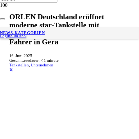
ORLEN Deutschland eröffnet
moderne star-Tankstelle mit
umfassendem Service für LKW-
NEWS-KATEGORIEN
Login
Zum Abo
Fahrer in Gera
16. Juni 2025
Gesch. Lesedauer:
< 1
minute
Tankstellen
,
Unternehmen