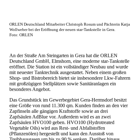
ORLEN Deutschland Mitarbeiter Christoph Rosum und Pächterin Katja
Wollweber bei der Eröffnung der neuen star-Tankstelle in Gera.
Foto: ORLEN
An der Straße Am Steingarten in Gera hat die ORLEN
Deutschland GmbH, Elmshorn, eine moderne star-Tankstelle
eröffnet. Die Station ist ein vollständiger Neubau und wurde
mit neuester Tanktechnik ausgestattet. Neben einem großen
Shop- und Bistrobereich bietet sie insbesondere Lkw-Fahrern
mit großzügigen Stellplätzen sowie Sanitäranlagen ein
besonderes Angebot.
Das Grundstück im Gewerbegebiet Gera-Hermsdorf besitzt
eine Größe von rund 11.300 qm. Kunden finden an den vier
Zapfinseln alle gängigen Kraftstoffe sowie an drei
Zapfsäulen AdBlue vor. Außerdem wird es an zwei
Zapfsäulen HVO100 geben. HVO100 (Hydrotreated
Vegetable Oils) wird aus Rest- und Abfallstoffen
(Pflanzenölen) hergestellt und kann den Ausstoß von
Treibhausgasen um bis zu 90 % senken. Darüber hinaus