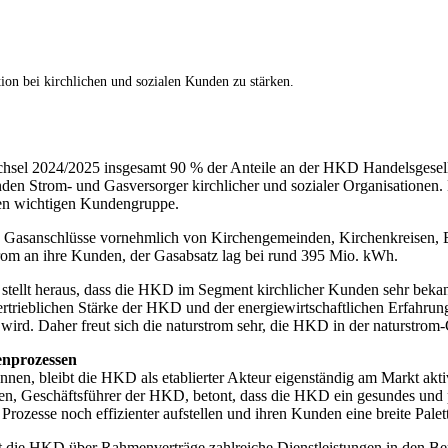
n bei kirchlichen und sozialen Kunden zu stärken.
hsel 2024/2025 insgesamt 90 % der Anteile an der HKD Handelsgesell
den Strom- und Gasversorger kirchlicher und sozialer Organisationen. 
hren wichtigen Kundengruppe.
 Gasanschlüsse vornehmlich von Kirchengemeinden, Kirchenkreisen, B
rom an ihre Kunden, der Gasabsatz lag bei rund 395 Mio. kWh.
 stellt heraus, dass die HKD im Segment kirchlicher Kunden sehr beka
ertrieblichen Stärke der HKD und der energiewirtschaftlichen Erfahrun
d. Daher freut sich die naturstrom sehr, die HKD in der naturstrom
enprozessen
en, bleibt die HKD als etablierter Akteur eigenständig am Markt aktiv
 Geschäftsführer der HKD, betont, dass die HKD ein gesundes und prof
Prozesse noch effizienter aufstellen und ihren Kunden eine breite Pale
t die HKD über Rahmenverträge zahlreiche Dienstleistungen in den Ber