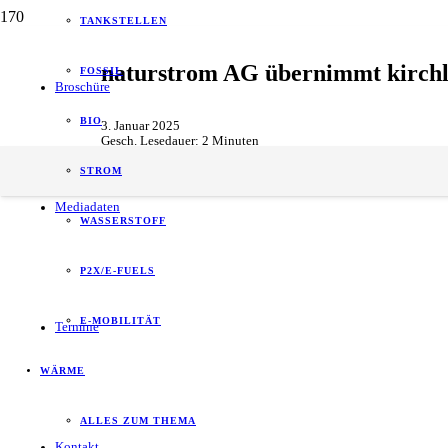
TANKSTELLEN
naturstrom AG übernimmt kirch
FOSSIL
Broschüre
BIO
3. Januar 2025
Gesch. Lesedauer:
2
Minuten
Energie
,
Unternehmen
STROM
Mediadaten
WASSERSTOFF
P2X/E-FUELS
E-MOBILITÄT
Termine
WÄRME
ALLES ZUM THEMA
Kontakt