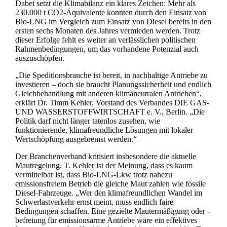
Dabei setzt die Klimabilanz ein klares Zeichen: Mehr als
230.000 t CO2-Äquivalente konnten durch den Einsatz von
Bio-LNG im Vergleich zum Einsatz von Diesel bereits in den
ersten sechs Monaten des Jahres vermieden werden. Trotz
dieser Erfolge fehlt es weiter an verlässlichen politischen
Rahmenbedingungen, um das vorhandene Potenzial auch
auszuschöpfen.
„Die Speditionsbranche ist bereit, in nachhaltige Antriebe zu
investieren – doch sie braucht Planungssicherheit und endlich
Gleichbehandlung mit anderen klimaneutralen Antrieben“,
erklärt Dr. Timm Kehler, Vorstand des Verbandes DIE GAS-
UND WASSERSTOFFWIRTSCHAFT e. V., Berlin. „Die
Politik darf nicht länger tatenlos zusehen, wie
funktionierende, klimafreundliche Lösungen mit lokaler
Wertschöpfung ausgebremst werden.“
Der Branchenverband kritisiert insbesondere die aktuelle
Mautregelung. T. Kehler ist der Meinung, dass es kaum
vermittelbar ist, dass Bio-LNG-Lkw trotz nahezu
emissionsfreiem Betrieb die gleiche Maut zahlen wie fossile
Diesel-Fahrzeuge. „Wer den klimafreundlichen Wandel im
Schwerlastverkehr ernst meint, muss endlich faire
Bedingungen schaffen. Eine gezielte Mautermäßigung oder -
befreiung für emissionsarme Antriebe wäre ein effektives