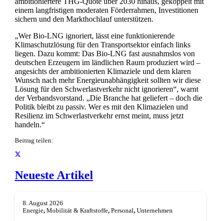
ambitioniertere THG-Quote über 2030 hinaus, gekoppelt mit
einem langfristigen moderaten Förderrahmen, Investitionen
sichern und den Markthochlauf unterstützen.
„Wer Bio-LNG ignoriert, lässt eine funktionierende
Klimaschutzlösung für den Transportsektor einfach links
liegen. Dazu kommt: Das Bio-LNG fast ausnahmslos von
deutschen Erzeugern im ländlichen Raum produziert wird –
angesichts der ambitionierten Klimaziele und dem klaren
Wunsch nach mehr Energieunabhängigkeit sollten wir diese
Lösung für den Schwerlastverkehr nicht ignorieren“, warnt
der Verbandsvorstand. „Die Branche hat geliefert – doch die
Politik bleibt zu passiv. Wer es mit den Klimazielen und
Resilienz im Schwerlastverkehr ernst meint, muss jetzt
handeln.“
Beitrag teilen:
Neueste Artikel
8. August 2026
Energie
,
Mobilität & Kraftstoffe
,
Personal
,
Unternehmen