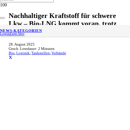
Nachhaltiger Kraftstoff für schwere
Lkw – Bio-LNG kommt voran, trotz
politischer Hürden
NEWS-KATEGORIEN
Login
Zum Abo
28. August 2025
Gesch. Lesedauer:
2
Minuten
Bio
,
Logistik
,
Tankstellen
,
Verbände