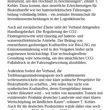
Instrument, um den Hochlauf zu beschleunigen“, erklärt T.
Kehler. Dazu kommt, dass steuerliche Erleichterungen für
Biokraftstoffe wie bei batterieelektrischen Fahrzeugen
bislang vollständig fehlen – ein zentraler Hemmschuh für
Investitionsentscheidungen in der Logistikbranche.
Auch auf europäischer Ebene sieht der Verband dringenden
Handlungsbedarf. Die Regulierung der CO2-
Flottengrenzwerte setzt einseitig auf batterie- und
wasserstoffelektrische Antriebe. Der Beitrag von
erneuerbaren gasförmigen Kraftstoffen wie Bio-LNG zur
Emissionsminderung wird in den Vorgaben bisher nicht
angemessen berücksichtigt. Eine technologieoffene
Gestaltung wäre notwendig, um den tatsächlichen CO2-
Fußabdruck in der Fahrzeugbewertung abzubilden.
Außerdem fordert der Verband, die
Treibhausgasminderungsquote noch ambitionierter
weiterzuentwickeln und eine klare politische Perspektive für
Biokraftstoffe zu schaffen. „Wir reden hier nicht von
synthetischen Kraftstoffen, deren Energiebilanz immer
wieder diskutiert wird – wir reden von tausenden Tonnen real
existierender Produkte deutscher Landwirte und einer klaren
Wertschöpfung im ländlichen Raum“, erläutert T. Kehler.
Auch für die deutschen Produzenten würde daher eine noch