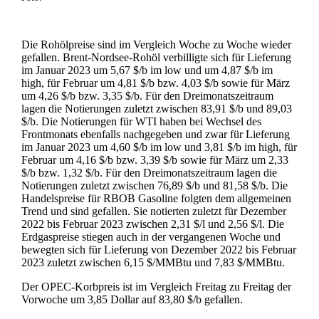
Die Rohölpreise sind im Vergleich Woche zu Woche wieder
gefallen. Brent-Nordsee-Rohöl verbilligte sich für Lieferung
im Januar 2023 um 5,67 $/b im low und um 4,87 $/b im
high, für Februar um 4,81 $/b bzw. 4,03 $/b sowie für März
um 4,26 $/b bzw. 3,35 $/b. Für den Dreimonatszeitraum
lagen die Notierungen zuletzt zwischen 83,91 $/b und 89,03
$/b. Die Notierungen für WTI haben bei Wechsel des
Frontmonats ebenfalls nachgegeben und zwar für Lieferung
im Januar 2023 um 4,60 $/b im low und 3,81 $/b im high, für
Februar um 4,16 $/b bzw. 3,39 $/b sowie für März um 2,33
$/b bzw. 1,32 $/b. Für den Dreimonatszeitraum lagen die
Notierungen zuletzt zwischen 76,89 $/b und 81,58 $/b. Die
Handelspreise für RBOB Gasoline folgten dem allgemeinen
Trend und sind gefallen. Sie notierten zuletzt für Dezember
2022 bis Februar 2023 zwischen 2,31 $/l und 2,56 $/l. Die
Erdgaspreise stiegen auch in der vergangenen Woche und
bewegten sich für Lieferung von Dezember 2022 bis Februar
2023 zuletzt zwischen 6,15 $/MMBtu und 7,83 $/MMBtu.
Der OPEC-Korbpreis ist im Vergleich Freitag zu Freitag der
Vorwoche um 3,85 Dollar auf 83,80 $/b gefallen.