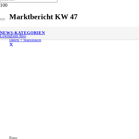
Marktbericht KW 47
28. November 2022
NEWS-KATEGORIEN
Gesch. Lesedauer:
< 1
minute
Login
Zum Abo
Daten + Statistiken
Foto: