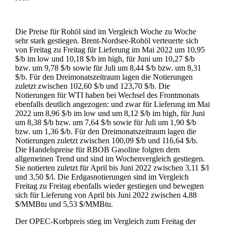
Die Preise für Rohöl sind im Vergleich Woche zu Woche
sehr stark gestiegen. Brent-Nordsee-Rohöl verteuerte sich
von Freitag zu Freitag für Lieferung im Mai 2022 um 10,95
$/b im low und 10,18 $/b im high, für Juni um 10,27 $/b
bzw. um 9,78 $/b sowie für Juli um 8,44 $/b bzw. um 8,31
$/b. Für den Dreimonatszeitraum lagen die Notierungen
zuletzt zwischen 102,60 $/b und 123,70 $/b. Die
Notierungen für WTI haben bei Wechsel des Frontmonats
ebenfalls deutlich angezogen: und zwar für Lieferung im Mai
2022 um 8,96 $/b im low und um 8,12 $/b im high, für Juni
um 8,38 $/b bzw. um 7,64 $/b sowie für Juli um 1,90 $/b
bzw. um 1,36 $/b. Für den Dreimonatszeitraum lagen die
Notierungen zuletzt zwischen 100,09 $/b und 116,64 $/b.
Die Handelspreise für RBOB Gasoline folgten dem
allgemeinen Trend und sind im Wochenvergleich gestiegen.
Sie notierten zuletzt für April bis Juni 2022 zwischen 3,11 $/l
und 3,50 $/l. Die Erdgasnotierungen sind im Vergleich
Freitag zu Freitag ebenfalls wieder gestiegen und bewegten
sich für Lieferung von April bis Juni 2022 zwischen 4,88
$/MMBtu und 5,53 $/MMBtu.
Der OPEC-Korbpreis stieg im Vergleich zum Freitag der