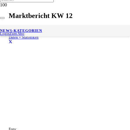
Marktbericht KW 12
28. März 2022
NEWS-KATEGORIEN
Gesch. Lesedauer:
< 1
minute
Login
Zum Abo
Daten + Statistiken
Foto: