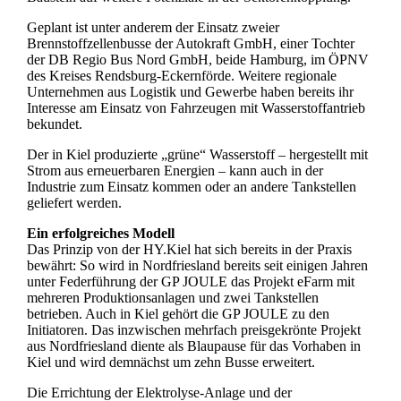
Geplant ist unter anderem der Einsatz zweier
Brennstoffzellenbusse der Autokraft GmbH, einer Tochter
der DB Regio Bus Nord GmbH, beide Hamburg, im ÖPNV
des Kreises Rendsburg-Eckernförde. Weitere regionale
Unternehmen aus Logistik und Gewerbe haben bereits ihr
Interesse am Einsatz von Fahrzeugen mit Wasserstoffantrieb
bekundet.
Der in Kiel produzierte „grüne“ Wasserstoff – hergestellt mit
Strom aus erneuerbaren Energien – kann auch in der
Industrie zum Einsatz kommen oder an andere Tankstellen
geliefert werden.
Ein erfolgreiches Modell
Das Prinzip von der HY.Kiel hat sich bereits in der Praxis
bewährt: So wird in Nordfriesland bereits seit einigen Jahren
unter Federführung der GP JOULE das Projekt eFarm mit
mehreren Produktionsanlagen und zwei Tankstellen
betrieben. Auch in Kiel gehört die GP JOULE zu den
Initiatoren. Das inzwischen mehrfach preisgekrönte Projekt
aus Nordfriesland diente als Blaupause für das Vorhaben in
Kiel und wird demnächst um zehn Busse erweitert.
Die Errichtung der Elektrolyse-Anlage und der