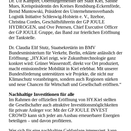
Dr. Ulf Kämpfer, Oberbürgermeister der Stadt Kiel, Sabine
Mues, Kreispräsidentin des Kreises Rendsburg-Eckernförde,
Bernd Muntowski, Präsident des Unternehmensverbands
Logistik Initiative Schleswig-Holstein e. V., Itzehoe,
Christina Cordes, Geschäftsführerin der GP JOULE
HYDROGEN, und Ove Petersen, Chief Executive Officer
der GP JOULE Gruppe, das Band zur feierlichen Eröffnung
der Tankstelle.
Dr. Claudia Elif Stutz, Staatsekretärin im BMV
Bundesministerium für Verkehr, Berlin, erklärte anlässlich der
Eröffnung: „HY.Kiel zeigt, wie Zukunftstechnologie ganz
konkret wird: Grüner Wasserstoff, direkt vor Ort produziert,
macht emissionsfreie Mobilität in Kiel erlebbar. Mit unserer
Bundesförderung unterstützen wir Projekte, die nicht nur
Klimaschutz voranbringen, sondern auch Regionen stärken
und neue Chancen für Wirtschaft und Gesellschaft eröffnen.“
Nachhaltige Investitionen für alle
Im Rahmen der offiziellen Eröffnung von HY.Kiel stellten
die Gesellschafter auch attraktive Investitionsmöglichkeiten
für private Anleger vor: Mit der GP JOULE INVEST
CROWD kann sich jeder am Ausbau erneuerbarer Energien
beteiligen – und davon profitieren.
Wer sich für eine nachhaltige Geldanlage interessiert, kann