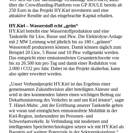
über die Crowdfunding-Plattform von GP JOULE bereits ab
250 Euro in das Projekt HY.Kiel investieren und eine
attraktive Rendite auf das eingebrachte Kapital erhalten.
HY.Kiel – Wasserstoff echt „grün“
HY.Kiel betreibt eine Wasserstoffproduktion und eine
Tankstelle für Lkw, Busse und Pkw. Die Elektrolyse-Anlage
mit 2 MW Leistung wird jährlich bis zu 180 t „grünen“
Wasserstoff produzieren können. Damit können täglich zum
Beispiel 20 Lkw, 5 Busse und 10 Pkw vollgetankt werden.
Das entspricht einer emissionsfreien Gesamtreichweite von
bis zu 26.500 km pro Tag und damit einer Reduktion von
2.000 t CO2 pro Jahr. Dabei ist das Projekt skalierbar, kann
also später erweitert werden.
„Unser Verbundprojekt HY.Kiel ist das Ergebnis einer
gemeinsamen Zukunftsvision aller beteiligten Akteure und
wird in den kommenden Jahren einen wichtigen Beitrag zur
Dekarbonisierung des Verkehrs in und um Kiel leisten“, sagte
T. Hänel-Muhs: „mit der Eröffnung unserer Tankstelle gehen
wir voran und ermöglichen emissionsfreie Mobilität in der
Kiel-Region, insbesondere im Personen- und
Schwerlastverkehr. In Verbindung mit modernen und
intelligenten Speichertechnologien setzen wir mit HY.Kiel als
Baustein auf weitere Potenziale in der Sektorenkopplung.“