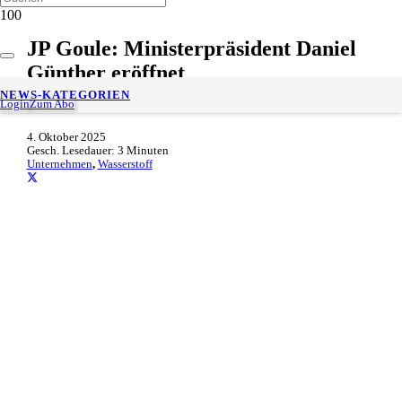
JP Goule: Ministerpräsident Daniel
Günther eröffnet
Wasserstofftankstelle von HY.Kiel
NEWS-KATEGORIEN
Login
Zum Abo
4. Oktober 2025
Gesch. Lesedauer:
3
Minuten
Unternehmen
,
Wasserstoff