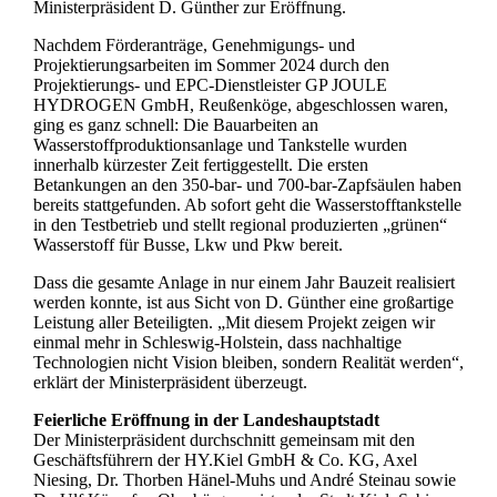
Ministerpräsident D. Günther zur Eröffnung.
Nachdem Förderanträge, Genehmigungs- und
Projektierungsarbeiten im Sommer 2024 durch den
Projektierungs- und EPC-Dienstleister GP JOULE
HYDROGEN GmbH, Reußenköge, abgeschlossen waren,
ging es ganz schnell: Die Bauarbeiten an
Wasserstoffproduktionsanlage und Tankstelle wurden
innerhalb kürzester Zeit fertiggestellt. Die ersten
Betankungen an den 350-bar- und 700-bar-Zapfsäulen haben
bereits stattgefunden. Ab sofort geht die Wasserstofftankstelle
in den Testbetrieb und stellt regional produzierten „grünen“
Wasserstoff für Busse, Lkw und Pkw bereit.
Dass die gesamte Anlage in nur einem Jahr Bauzeit realisiert
werden konnte, ist aus Sicht von D. Günther eine großartige
Leistung aller Beteiligten. „Mit diesem Projekt zeigen wir
einmal mehr in Schleswig-Holstein, dass nachhaltige
Technologien nicht Vision bleiben, sondern Realität werden“,
erklärt der Ministerpräsident überzeugt.
Feierliche Eröffnung in der Landeshauptstadt
Der Ministerpräsident durchschnitt gemeinsam mit den
Geschäftsführern der HY.Kiel GmbH & Co. KG, Axel
Niesing, Dr. Thorben Hänel-Muhs und André Steinau sowie