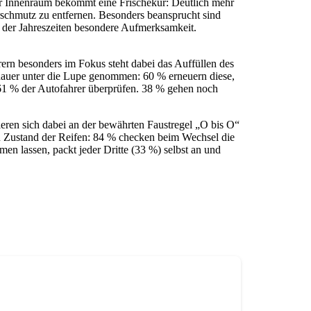
er Innenraum bekommt eine Frischekur: Deutlich mehr
rschmutz zu entfernen. Besonders beansprucht sind
 der Jahreszeiten besondere Aufmerksamkeit.
rern besonders im Fokus steht dabei das Auffüllen des
auer unter die Lupe genommen: 60 % erneuern diese,
n 61 % der Autofahrer überprüfen. 38 % gehen noch
ieren sich dabei an der bewährten Faustregel „O bis O“
en Zustand der Reifen: 84 % checken beim Wechsel die
en lassen, packt jeder Dritte (33 %) selbst an und