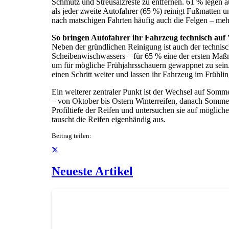
Schmutz und Streusalzreste zu entfernen. 61 % legen 
als jeder zweite Autofahrer (65 %) reinigt Fußmatten
nach matschigen Fahrten häufig auch die Felgen – meh
So bringen Autofahrer ihr Fahrzeug technisch au
Neben der gründlichen Reinigung ist auch der technisc
Scheibenwischwassers – für 65 % eine der ersten Maß
um für mögliche Frühjahrsschauern gewappnet zu sein. 
einen Schritt weiter und lassen ihr Fahrzeug im Frühli
Ein weiterer zentraler Punkt ist der Wechsel auf Somm
– von Oktober bis Ostern Winterreifen, danach Sommer
Profiltiefe der Reifen und untersuchen sie auf möglic
tauscht die Reifen eigenhändig aus.
Beitrag teilen:
Neueste Artikel