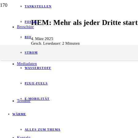
TANKSTELLEN
HEM: Mehr als jeder Dritte star
FOSSIL
Broschüre
BIO
4. März 2025
Gesch. Lesedauer:
2
Minuten
Forschung & Entwicklung
,
Tankstellen
,
Unternehmen
STROM
Mediadaten
WASSERSTOFF
P2X/E-FUELS
E-MOBILITÄT
Termine
WÄRME
ALLES ZUM THEMA
Kontakt