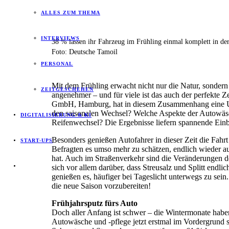
ALLES ZUM THEMA
INTERVIEWS
38 % lassen ihr Fahrzeug im Frühling einmal komplett in de
Foto: Deutsche Tamoil
PERSONAL
Mit dem Frühling erwacht nicht nur die Natur, sonder
ZEITGESCHEHEN
angenehmer – und für viele ist das auch der perfekte 
GmbH, Hamburg, hat in diesem Zusammenhang eine Umfr
den saisonalen Wechsel? Welche Aspekte der Autowäsc
DIGITALISIERUNG & KI
Reifenwechsel? Die Ergebnisse liefern spannende Einbl
Besonders genießen Autofahrer in dieser Zeit die Fahr
START-UPS
Befragten es umso mehr zu schätzen, endlich wieder au
hat. Auch im Straßenverkehr sind die Veränderungen d
sich vor allem darüber, dass Streusalz und Splitt endl
genießen es, häufiger bei Tageslicht unterwegs zu sein
die neue Saison vorzubereiten!
Frühjahrsputz fürs Auto
Doch aller Anfang ist schwer – die Wintermonate habe
Autowäsche und -pflege jetzt erstmal im Vordergrund 