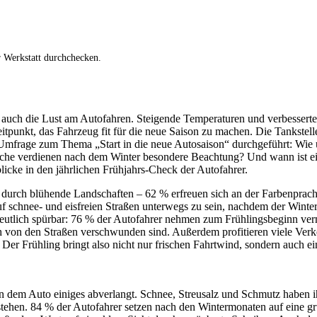
r Werkstatt durchchecken.
n auch die Lust am Autofahren. Steigende Temperaturen und verbesser
Zeitpunkt, das Fahrzeug fit für die neue Saison zu machen. Die Tankst
age zum Thema „Start in die neue Autosaison“ durchgeführt: Wie umf
he verdienen nach dem Winter besondere Beachtung? Und wann ist eige
icke in den jährlichen Frühjahrs-Check der Autofahrer.
t durch blühende Landschaften – 62 % erfreuen sich an der Farbenprach
f schnee- und eisfreien Straßen unterwegs zu sein, nachdem der Winte
eutlich spürbar: 76 % der Autofahrer nehmen zum Frühlingsbeginn ver
ich von den Straßen verschwunden sind. Außerdem profitieren viele Verk
. Der Frühling bringt also nicht nur frischen Fahrtwind, sondern auch e
n dem Auto einiges abverlangt. Schnee, Streusalz und Schmutz haben ih
stehen. 84 % der Autofahrer setzen nach den Wintermonaten auf eine 