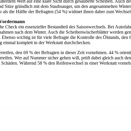
außerdem Wert auf eine klare Sicht durch gesäuberte Scheiben. Auch d
 und Sitze gründlich mit dem Staubsauger, um den angesammelten Winte
r als die Hälfte der Befragten (54 %) widmet ihnen daher zum Wechsel
f Vordermann
he Check ein essenzieller Bestandteil des Saisonwechsels. Bei Autofah
nahmen nach dem Winter. Auch die Scheibenwischerblätter werden gen
Ebenso wichtig ist für viele Befragte die Kontrolle des Ölstands, de
ng einmal komplett in der Werkstatt durchchecken.
erreifen, den 69 % der Befragten in dieser Zeit vornehmen. 44 % orient
reifen. Wer auf Nummer sicher gehen will, prüft dabei gleich auch d
he Schäden. Während 58 % den Reifenwechsel in einer Werkstatt vornehm