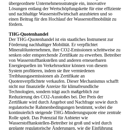
übergeordnete Unternehmensstrategie ein, innovative
Lösungen entlang der Wertschöpfungskette für eine effiziente
und nachhaltige Wasserstoffwirtschaft anzubieten und so
einen Beitrag für den Hochlauf der Wasserstoffmobilität zu
fördern.
THG-Quotenhandel
Der THG-Quotenhandel ist ein staatliches Instrument zur
Förderung nachhaltiger Mobilität. Er verpflichtet
Mineralölunternehmen, ihre CO2-Emissionen schrittweise zu
senken oder entsprechende Zertifikate zu erwerben. Betreiber
von Wasserstofftankstellen und anderen erneuerbaren
Energiequellen im Verkehrssektor können von diesem
System profitieren, indem sie ihre vermiedenen
Treibhausgasemissionen als Zertifikate an
Quotenverpflichtete verkaufen. Dieser Mechanismus schafft
nicht nur finanzielle Anreize für klimafreundliche
Technologien, sondern trägt auch maßgeblich zur
Reduzierung des CO2-Ausstoßes bei. Der Preis der
Zertifikate wird durch Angebot und Nachfrage sowie durch
regulatorische Rahmenbedingungen bestimmt, wobei die
kontinuierlich steigende THG-Minderungsquote eine zentrale
Rolle spielt. Das Potenzial für Anbieter wie
Wasserstofftankstellen-Betreiber ist groß und wird durch
geplante regulatorische Änderungen, wie die Einführung