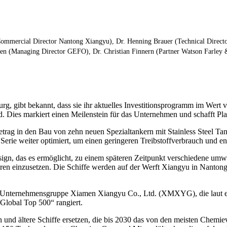
g (Commercial Director Nantong Xiangyu), Dr. Henning Brauer (Technical Dire
n (Managing Director GEFO), Dr. Christian Finnern (Partner Watson Farley 
 gibt bekannt, dass sie ihr aktuelles Investitionsprogramm im Wert vo
Dies markiert einen Meilenstein für das Unternehmen und schafft Platz
etrag in den Bau von zehn neuen Spezialtankern mit Stainless Steel Ta
erie weiter optimiert, um einen geringeren Treibstoffverbrauch und en
esign, das es ermöglicht, zu einem späteren Zeitpunkt verschiedene u
toren einzusetzen. Die Schiffe werden auf der Werft Xiangyu in Nanto
en Unternehmensgruppe Xiamen Xiangyu Co., Ltd. (XMXYG), die laut e
Global Top 500“ rangiert.
 und ältere Schiffe ersetzen, die bis 2030 das von den meisten Chemie