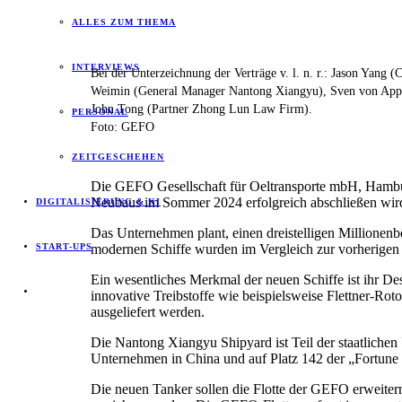
ALLES ZUM THEMA
INTERVIEWS
Bei der Unterzeichnung der Verträge v. l. n. r.: Jason Yan
Weimin (General Manager Nantong Xiangyu), Sven von Appe
John Tong (Partner Zhong Lun Law Firm).
PERSONAL
Foto: GEFO
ZEITGESCHEHEN
Die GEFO Gesellschaft für Oeltransporte mbH, Hamburg,
Neubaus im Sommer 2024 erfolgreich abschließen wird. 
DIGITALISIERUNG & KI
Das Unternehmen plant, einen dreistelligen Millionenb
modernen Schiffe wurden im Vergleich zur vorherigen S
START-UPS
Ein wesentliches Merkmal der neuen Schiffe ist ihr D
innovative Treibstoffe wie beispielsweise Flettner-Ro
ausgeliefert werden.
Die Nantong Xiangyu Shipyard ist Teil der staatlich
Unternehmen in China und auf Platz 142 der „Fortune 
Die neuen Tanker sollen die Flotte der GEFO erweitern