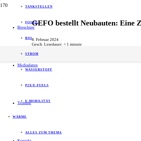
TANKSTELLEN
GEFO bestellt Neubauten: Eine Z
FOSSIL
Broschüre
BIO
8. Februar 2024
Gesch. Lesedauer:
< 1
minute
Logistik
,
Unternehmen
STROM
Mediadaten
WASSERSTOFF
P2X/E-FUELS
E-MOBILITÄT
Termine
WÄRME
ALLES ZUM THEMA
Kontakt