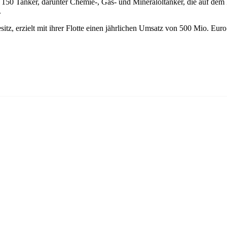
 150 Tanker, darunter Chemie-, Gas- und Mineralöltanker, die auf d
.
z, erzielt mit ihrer Flotte einen jährlichen Umsatz von 500 Mio. Euro