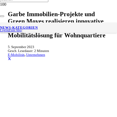
Garbe Immobilien-Projekte und
Green Moves realisieren innovative
Fahrzeug-Sharing- und E-
NEWS-KATEGORIEN
Login
Zum Abo
Mobilitätslösung für Wohnquartiere
5. September 2023
Gesch. Lesedauer:
2
Minuten
E-Mobilität
,
Unternehmen