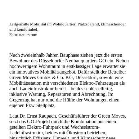
Zeitgemäße Mobilität im Wohnquartier: Platzsparend, klimaschonden
und komfortabel.
Foto: naturstrom
Nach zweieinhalb Jahren Bauphase ziehen jetzt die ersten
Bewohner des Düsseldorfer Neubauquartiers GO ein. Neben
hochwertigem Wohnraum in erstklassiger Lage erwartet sie
ein innovatives Mobilitätsangebot. Dafür stellt der Betreiber
Green Moves GmbH & Co. KG, Düsseldorf, sowohl eine
Mobilitätsstation mit verschiedenen Elektro-Fahrzeugen als
auch Ladeinfrastruktur bereit – beides schlüsselfertig,
inklusive Wartung, Reparaturen und Abrechnung. Im
Gegenzug hat nur rund die Hälfte der Wohnungen einen
eigenen Pkw-Stellplatz.
Laut Dr. Ernst Raupach, Geschäftsführer der Green Moves,
setzt das GO-Projekt durch die Kombination aus einem
geteilten Elektro-Fuhrpark und Wechselstrom-
Ladeinfrastruktur, beides mit Ökostrom betrieben,
hinsichtlich Effizienz, Umwelt- und Klimaschutz neue