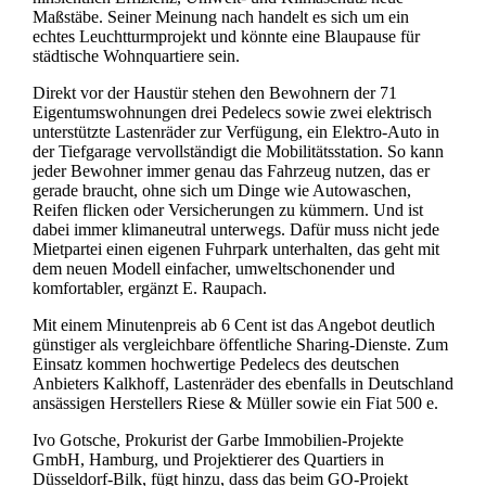
Maßstäbe. Seiner Meinung nach handelt es sich um ein
echtes Leuchtturmprojekt und könnte eine Blaupause für
städtische Wohnquartiere sein.
Direkt vor der Haustür stehen den Bewohnern der 71
Eigentumswohnungen drei Pedelecs sowie zwei elektrisch
unterstützte Lastenräder zur Verfügung, ein Elektro-Auto in
der Tiefgarage vervollständigt die Mobilitätsstation. So kann
jeder Bewohner immer genau das Fahrzeug nutzen, das er
gerade braucht, ohne sich um Dinge wie Autowaschen,
Reifen flicken oder Versicherungen zu kümmern. Und ist
dabei immer klimaneutral unterwegs. Dafür muss nicht jede
Mietpartei einen eigenen Fuhrpark unterhalten, das geht mit
dem neuen Modell einfacher, umweltschonender und
komfortabler, ergänzt E. Raupach.
Mit einem Minutenpreis ab 6 Cent ist das Angebot deutlich
günstiger als vergleichbare öffentliche Sharing-Dienste. Zum
Einsatz kommen hochwertige Pedelecs des deutschen
Anbieters Kalkhoff, Lastenräder des ebenfalls in Deutschland
ansässigen Herstellers Riese & Müller sowie ein Fiat 500 e.
Ivo Gotsche, Prokurist der Garbe Immobilien-Projekte
GmbH, Hamburg, und Projektierer des Quartiers in
Düsseldorf-Bilk, fügt hinzu, dass das beim GO-Projekt