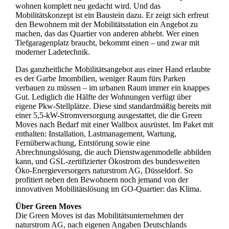
wohnen komplett neu gedacht wird. Und das
Mobilitätskonzept ist ein Baustein dazu. Er zeigt sich erfreut
den Bewohnern mit der Mobilitätsstation ein Angebot zu
machen, das das Quartier von anderen abhebt. Wer einen
Tiefgaragenplatz braucht, bekommt einen – und zwar mit
moderner Ladetechnik.
Das ganzheitliche Mobilitätsangebot aus einer Hand erlaubte
es der Garbe Imombilien, weniger Raum fürs Parken
verbauen zu müssen – im urbanen Raum immer ein knappes
Gut. Lediglich die Hälfte der Wohnungen verfügt über
eigene Pkw-Stellplätze. Diese sind standardmäßig bereits mit
einer 5,5-kW-Stromversorgung ausgestattet, die die Green
Moves nach Bedarf mit einer Wallbox ausrüstet. Im Paket mit
enthalten: Installation, Lastmanagement, Wartung,
Fernüberwachung, Entstörung sowie eine
Abrechnungslösung, die auch Dienstwagenmodelle abbilden
kann, und GSL-zertifizierter Ökostrom des bundesweiten
Öko-Energieversorgers naturstrom AG, Düsseldorf. So
profitiert neben den Bewohnern noch jemand von der
innovativen Mobilitätslösung im GO-Quartier: das Klima.
Über Green Moves
Die Green Moves ist das Mobilitätsunternehmen der
naturstrom AG, nach eigenen Angaben Deutschlands