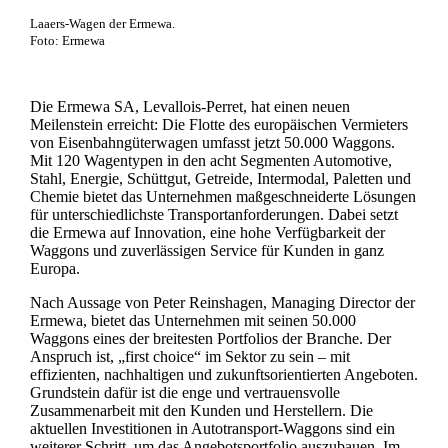
Laaers-Wagen der Ermewa.
Foto: Ermewa
Die Ermewa SA, Levallois-Perret, hat einen neuen
Meilenstein erreicht: Die Flotte des europäischen Vermieters
von Eisenbahngüterwagen umfasst jetzt 50.000 Waggons.
Mit 120 Wagentypen in den acht Segmenten Automotive,
Stahl, Energie, Schüttgut, Getreide, Intermodal, Paletten und
Chemie bietet das Unternehmen maßgeschneiderte Lösungen
für unterschiedlichste Transportanforderungen. Dabei setzt
die Ermewa auf Innovation, eine hohe Verfügbarkeit der
Waggons und zuverlässigen Service für Kunden in ganz
Europa.
Nach Aussage von Peter Reinshagen, Managing Director der
Ermewa, bietet das Unternehmen mit seinen 50.000
Waggons eines der breitesten Portfolios der Branche. Der
Anspruch ist, „first choice“ im Sektor zu sein – mit
effizienten, nachhaltigen und zukunftsorientierten Angeboten.
Grundstein dafür ist die enge und vertrauensvolle
Zusammenarbeit mit den Kunden und Herstellern. Die
aktuellen Investitionen in Autotransport-Waggons sind ein
weiterer Schritt, um das Angebotsportfolio auszubauen. Im