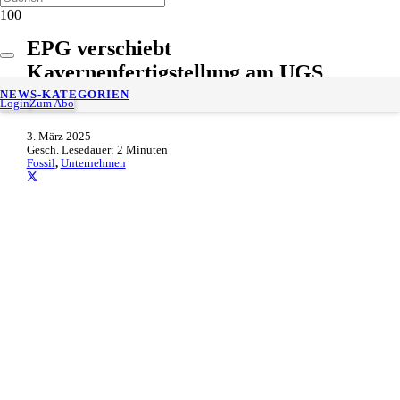
EPG verschiebt
Kavernenfertigstellung am UGS
Katharina
NEWS-KATEGORIEN
Login
Zum Abo
3. März 2025
Gesch. Lesedauer:
2
Minuten
Fossil
,
Unternehmen