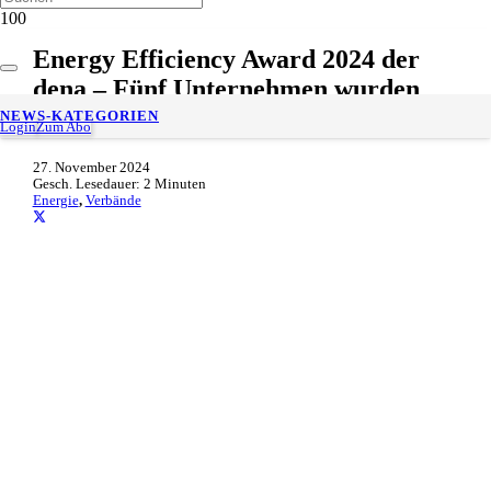
Energy Efficiency Award 2024 der
dena – Fünf Unternehmen wurden
ausgezeichnet
NEWS-KATEGORIEN
Login
Zum Abo
27. November 2024
Gesch. Lesedauer:
2
Minuten
Energie
,
Verbände