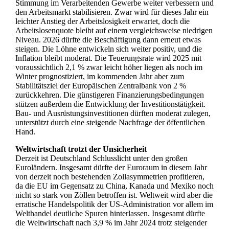
Stimmung im Verarbeitenden Gewerbe weiter verbessern und
den Arbeitsmarkt stabilisieren. Zwar wird für dieses Jahr ein
leichter Anstieg der Arbeitslosigkeit erwartet, doch die
Arbeitslosenquote bleibt auf einem vergleichsweise niedrigen
Niveau. 2026 dürfte die Beschäftigung dann erneut etwas
steigen. Die Löhne entwickeln sich weiter positiv, und die
Inflation bleibt moderat. Die Teuerungsrate wird 2025 mit
voraussichtlich 2,1 % zwar leicht höher liegen als noch im
Winter prognostiziert, im kommenden Jahr aber zum
Stabilitätsziel der Europäischen Zentralbank von 2 %
zurückkehren. Die günstigeren Finanzierungsbedingungen
stützen außerdem die Entwicklung der Investitionstätigkeit.
Bau- und Ausrüstungsinvestitionen dürften moderat zulegen,
unterstützt durch eine steigende Nachfrage der öffentlichen
Hand.
Weltwirtschaft trotzt der Unsicherheit
Derzeit ist Deutschland Schlusslicht unter den großen
Euroländern. Insgesamt dürfte der Euroraum in diesem Jahr
von derzeit noch bestehenden Zollasymmetrien profitieren,
da die EU im Gegensatz zu China, Kanada und Mexiko noch
nicht so stark von Zöllen betroffen ist. Weltweit wird aber die
erratische Handelspolitik der US-Administration vor allem im
Welthandel deutliche Spuren hinterlassen. Insgesamt dürfte
die Weltwirtschaft nach 3,9 % im Jahr 2024 trotz steigender