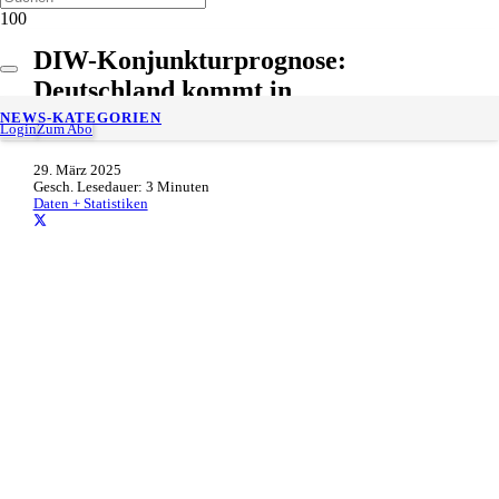
DIW-Konjunkturprognose:
Deutschland kommt in
Trippelschritten aus der Stagnation
NEWS-KATEGORIEN
Login
Zum Abo
29. März 2025
Gesch. Lesedauer:
3
Minuten
Daten + Statistiken