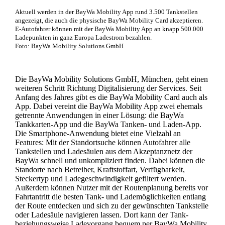
Aktuell werden in der BayWa Mobility App rund 3.500 Tankstellen
angezeigt, die auch die physische BayWa Mobility Card akzeptieren.
E-Autofahrer können mit der BayWa Mobility App an knapp 500.000
Ladepunkten in ganz Europa Ladestrom bezahlen.
Foto: BayWa Mobility Solutions GmbH
Die BayWa Mobility Solutions GmbH, München, geht einen
weiteren Schritt Richtung Digitalisierung der Services. Seit
Anfang des Jahres gibt es die BayWa Mobility Card auch als
App. Dabei vereint die BayWa Mobility App zwei ehemals
getrennte Anwendungen in einer Lösung: die BayWa
Tankkarten-App und die BayWa Tanken- und Laden-App.
Die Smartphone-Anwendung bietet eine Vielzahl an
Features: Mit der Standortsuche können Autofahrer alle
Tankstellen und Ladesäulen aus dem Akzeptanznetz der
BayWa schnell und unkompliziert finden. Dabei können die
Standorte nach Betreiber, Kraftstoffart, Verfügbarkeit,
Steckertyp und Ladegeschwindigkeit gefiltert werden.
Außerdem können Nutzer mit der Routenplanung bereits vor
Fahrtantritt die besten Tank- und Lademöglichkeiten entlang
der Route entdecken und sich zu der gewünschten Tankstelle
oder Ladesäule navigieren lassen. Dort kann der Tank-
beziehungsweise Ladevorgang bequem per BayWa Mobility