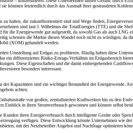
nstoffe – konzentrieren. Diese Unternehmen laufen Gefahr, durch Effizi
ie könnten letztendlich durch das Ausmaß ihrer gestrandeten Kohlensto
 zu halten, die zukunftsorientiert sind und Wege finden, Energieverso
ernehmen sind laut J. Wilhelmus die TotalEnergies (TTE) und die Shel
d für die Energiewende gut aufgestellt, da sowohl Gas als auch LNG e
ig scheinen die Märkte diesen Wandel noch nicht zu würdigen, da di
nMobil (XOM) gehandelt werden.
weiten Umstellung auf Erdgas zu profitieren. Häufig haben diese Unte
das ein differenziertes Risiko-Ertrags-Verhältnis im Erdgasbereich bi
ankungen. Diese Eigenschaften und die damit einhergehenden Cashflow
nvestoren besonders interessant.
der Kapazitäten sind ein wichtiger Bestandteil der Energiewende. Anle
ngebots achten.
inbahnstraße von großen, zentralisierten Kraftwerken hin zu den Endv
ben Einblick in ihren Stromverbrauch gewonnen und können selbst bes
die Kunden ihren Energieverbrauch durch intelligente Geräte oder Speic
d -erzeugung verfügen. Diese Entwicklung könnte Unternehmen wie de
 anbieten, mit der Netzbetreiber Angebot und Nachfrage optimieren kön