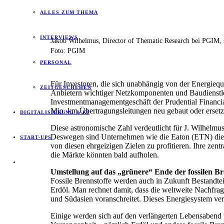
ALLES ZUM THEMA
INTERVIEWS
Jakob Wilhelmus, Director of Thematic Research bei PGIM, s
Foto: PGIM
PERSONAL
Für Investoren, die sich unabhängig von der Energieque
ZEITGESCHEHEN
Anbietern wichtiger Netzkomponenten und Baudienstl
Investmentmanagementgeschäft der Prudential Financial
Mio. km Übertragungsleitungen neu gebaut oder ersetz
DIGITALISIERUNG & KI
Diese astronomische Zahl verdeutlicht für J. Wilhelm
Deswegen sind Unternehmen wie die Eaton (ETN) die w
START-UPS
von diesen ehrgeizigen Zielen zu profitieren. Ihre ze
die Märkte könnten bald aufholen.
Umstellung auf das „grünere“ Ende der fossilen Br
Fossile Brennstoffe werden auch in Zukunft Bestandte
Erdöl. Man rechnet damit, dass die weltweite Nachfra
und Südasien voranschreitet. Dieses Energiesystem vers
Einige werden sich auf den verlängerten Lebensabend fo