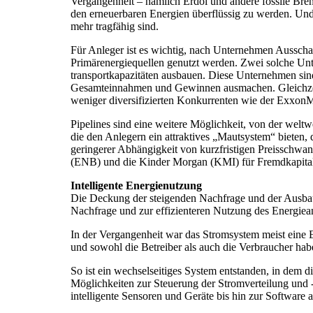
Vergangenheit – nämlich Erdöl und andere fossile Bren
den erneuerbaren Energien überflüssig zu werden. Und s
mehr tragfähig sind.
Für Anleger ist es wichtig, nach Unternehmen Ausschau
Primärenergiequellen genutzt werden. Zwei solche Unt
transportkapazitäten ausbauen. Diese Unternehmen sin
Gesamteinnahmen und Gewinnen ausmachen. Gleichzeit
weniger diversifizierten Konkurrenten wie der Exxo
Pipelines sind eine weitere Möglichkeit, von der welt
die den Anlegern ein attraktives „Mautsystem“ bieten, 
geringerer Abhängigkeit von kurzfristigen Preisschw
(ENB) und die Kinder Morgan (KMI) für Fremdkapitali
Intelligente Energienutzung
Die Deckung der steigenden Nachfrage und der Ausbau 
Nachfrage und zur effizienteren Nutzung des Energiea
In der Vergangenheit war das Stromsystem meist eine E
und sowohl die Betreiber als auch die Verbraucher ha
So ist ein wechselseitiges System entstanden, in dem 
Möglichkeiten zur Steuerung der Stromverteilung un
intelligente Sensoren und Geräte bis hin zur Software