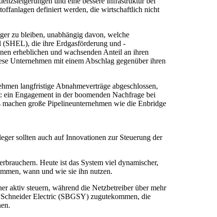
enzsteigerungen und eine bessere Infrastruktur bei
ffanlagen definiert werden, die wirtschaftlich nicht
rger zu bleiben, unabhängig davon, welche
l (SHEL), die ihre Erdgasförderung und -
inen erheblichen und wachsenden Anteil an ihren
ese Unternehmen mit einem Abschlag gegenüber ihren
rnehmen langfristige Abnahmeverträge abgeschlossen,
etet: ein Engagement in der boomenden Nachfrage bei
s machen große Pipelineunternehmen wie die Enbridge
ger sollten auch auf Innovationen zur Steuerung der
erbrauchern. Heute ist das System viel dynamischer,
timmen, wann und wie sie ihn nutzen.
her aktiv steuern, während die Netzbetreiber über mehr
r Schneider Electric (SBGSY) zugutekommen, die
nen.