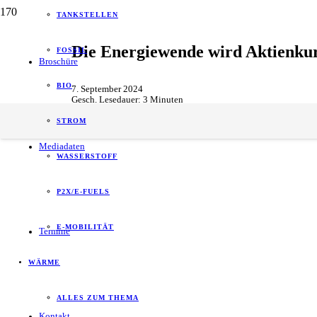
TANKSTELLEN
Die Energiewende wird Aktienkurs
FOSSIL
Broschüre
BIO
7. September 2024
Gesch. Lesedauer:
3
Minuten
Wirtschaft
STROM
Mediadaten
WASSERSTOFF
P2X/E-FUELS
E-MOBILITÄT
Termine
WÄRME
ALLES ZUM THEMA
Kontakt