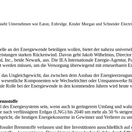
ieht Unternehmen wie Eaton, Enbridge, Kinder Morgan und Schneider Electric 
lle an der Energiewende beteiligen wollen, bietet der nahezu universe
eistungen starken Rückenwind. Davon geht Jakob Wilhelmus, Directo
, Inc., beide Newark, aus. Die IEA Internationale Energie-Agentur, Par
t werden müssen, um die Versorgung überwiegend mit erneuerbaren Ene
us das Ungleichgewicht, das zwischen dem Ausbau der Energieerzeugung
esentliche Komponenten wie Wechselrichter oder Umspannwerke für Üb
ntrale Rolle bei der Energiewende in den kommenden Jahren wird heute v
ennstoffe
il des Energiesystems sein, wenn auch in geringerem Umfang und wahr
ge nach verflüssigtem Erdgas (LNG) bis 2040 um mehr als 50 % steige
pricht, die heutigen Energiekonzerne in Gewinner und Verlierer zu unt
ssiler Brennstoffe verlassen und ihre Investitionen ausschließlich auf 