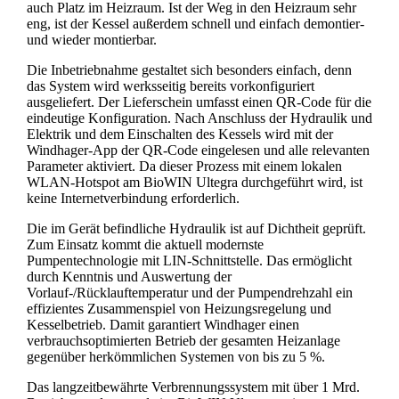
auch Platz im Heizraum. Ist der Weg in den Heizraum sehr
eng, ist der Kessel außerdem schnell und einfach demontier-
und wieder montierbar.
Die Inbetriebnahme gestaltet sich besonders einfach, denn
das System wird werksseitig bereits vorkonfiguriert
ausgeliefert. Der Lieferschein umfasst einen QR-Code für die
eindeutige Konfiguration. Nach Anschluss der Hydraulik und
Elektrik und dem Einschalten des Kessels wird mit der
Windhager-App der QR-Code eingelesen und alle relevanten
Parameter aktiviert. Da dieser Prozess mit einem lokalen
WLAN-Hotspot am BioWIN Ultegra durchgeführt wird, ist
keine Internetverbindung erforderlich.
Die im Gerät befindliche Hydraulik ist auf Dichtheit geprüft.
Zum Einsatz kommt die aktuell modernste
Pumpentechnologie mit LIN-Schnittstelle. Das ermöglicht
durch Kenntnis und Auswertung der
Vorlauf-/Rücklauftemperatur und der Pumpendrehzahl ein
effizientes Zusammenspiel von Heizungsregelung und
Kesselbetrieb. Damit garantiert Windhager einen
verbrauchsoptimierten Betrieb der gesamten Heizanlage
gegenüber herkömmlichen Systemen von bis zu 5 %.
Das langzeitbewährte Verbrennungssystem mit über 1 Mrd.