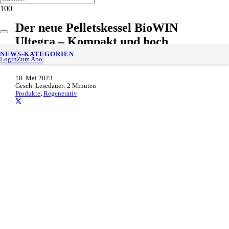
Der neue Pelletskessel BioWIN
Ultegra – Kompakt und hoch
digitalisiert
NEWS-KATEGORIEN
Login
Zum Abo
18. Mai 2023
Gesch. Lesedauer:
2
Minuten
Produkte
,
Regenerativ