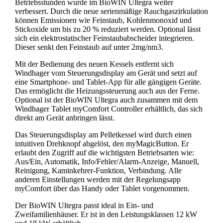
Betriebsstunden wurde im BioWIN Ultegra weiter
verbessert. Durch die neue serienmäßige Rauchgaszirkulation
können Emissionen wie Feinstaub, Kohlenmonoxid und
Stickoxide um bis zu 20 % reduziert werden. Optional lässt
sich ein elektrostatischer Feinstaubabscheider integrieren.
Dieser senkt den Feinstaub auf unter 2mg/nm3.
Mit der Bedienung des neuen Kessels entfernt sich
Windhager vom Steuerungsdisplay am Gerät und setzt auf
eine Smartphone- und Tablet-App für alle gängigen Geräte.
Das ermöglicht die Heizungssteuerung auch aus der Ferne.
Optional ist der BioWIN Ultegra auch zusammen mit dem
Windhager Tablet myComfort Controller erhältlich, das sich
direkt am Gerät anbringen lässt.
Das Steuerungsdisplay am Pelletkessel wird durch einen
intuitiven Drehknopf abgelöst, den myMagicButton. Er
erlaubt den Zugriff auf die wichtigsten Betriebsarten wie:
Aus/Ein, Automatik, Info/Fehler/Alarm-Anzeige, Manuell,
Reinigung, Kaminkehrer-Funktion, Verbindung. Alle
anderen Einstellungen werden mit der Regelungsapp
myComfort über das Handy oder Tablet vorgenommen.
Der BioWIN Ultegra passt ideal in Ein- und
Zweifamilienhäuser. Er ist in den Leistungsklassen 12 kW