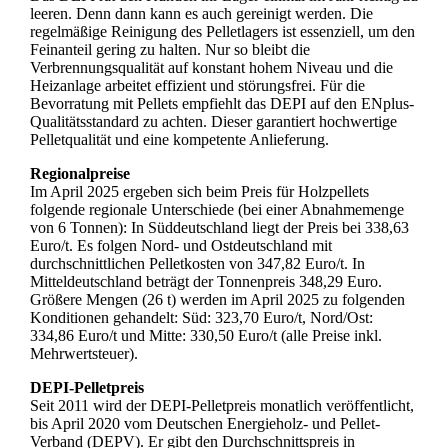
leeren. Denn dann kann es auch gereinigt werden. Die
regelmäßige Reinigung des Pelletlagers ist essenziell, um den
Feinanteil gering zu halten. Nur so bleibt die
Verbrennungsqualität auf konstant hohem Niveau und die
Heizanlage arbeitet effizient und störungsfrei. Für die
Bevorratung mit Pellets empfiehlt das DEPI auf den ENplus-
Qualitätsstandard zu achten. Dieser garantiert hochwertige
Pelletqualität und eine kompetente Anlieferung.
Regionalpreise
Im April 2025 ergeben sich beim Preis für Holzpellets
folgende regionale Unterschiede (bei einer Abnahmemenge
von 6 Tonnen): In Süddeutschland liegt der Preis bei 338,63
Euro/t. Es folgen Nord- und Ostdeutschland mit
durchschnittlichen Pelletkosten von 347,82 Euro/t. In
Mitteldeutschland beträgt der Tonnenpreis 348,29 Euro.
Größere Mengen (26 t) werden im April 2025 zu folgenden
Konditionen gehandelt: Süd: 323,70 Euro/t, Nord/Ost:
334,86 Euro/t und Mitte: 330,50 Euro/t (alle Preise inkl.
Mehrwertsteuer).
DEPI-Pelletpreis
Seit 2011 wird der DEPI-Pelletpreis monatlich veröffentlicht,
bis April 2020 vom Deutschen Energieholz- und Pellet-
Verband (DEPV). Er gibt den Durchschnittspreis in