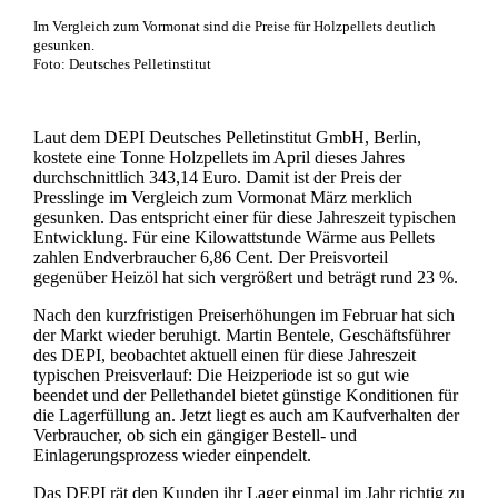
Im Vergleich zum Vormonat sind die Preise für Holzpellets deutlich
gesunken.
Foto: Deutsches Pelletinstitut
Laut dem DEPI Deutsches Pelletinstitut GmbH, Berlin,
kostete eine Tonne Holzpellets im April dieses Jahres
durchschnittlich 343,14 Euro. Damit ist der Preis der
Presslinge im Vergleich zum Vormonat März merklich
gesunken. Das entspricht einer für diese Jahreszeit typischen
Entwicklung. Für eine Kilowattstunde Wärme aus Pellets
zahlen Endverbraucher 6,86 Cent. Der Preisvorteil
gegenüber Heizöl hat sich vergrößert und beträgt rund 23 %.
Nach den kurzfristigen Preiserhöhungen im Februar hat sich
der Markt wieder beruhigt. Martin Bentele, Geschäftsführer
des DEPI, beobachtet aktuell einen für diese Jahreszeit
typischen Preisverlauf: Die Heizperiode ist so gut wie
beendet und der Pellethandel bietet günstige Konditionen für
die Lagerfüllung an. Jetzt liegt es auch am Kaufverhalten der
Verbraucher, ob sich ein gängiger Bestell- und
Einlagerungsprozess wieder einpendelt.
Das DEPI rät den Kunden ihr Lager einmal im Jahr richtig zu