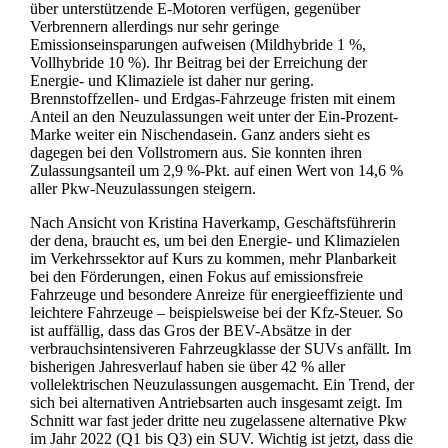
über unterstützende E-Motoren verfügen, gegenüber
Verbrennern allerdings nur sehr geringe
Emissionseinsparungen aufweisen (Mildhybride 1 %,
Vollhybride 10 %). Ihr Beitrag bei der Erreichung der
Energie- und Klimaziele ist daher nur gering.
Brennstoffzellen- und Erdgas-Fahrzeuge fristen mit einem
Anteil an den Neuzulassungen weit unter der Ein-Prozent-
Marke weiter ein Nischendasein. Ganz anders sieht es
dagegen bei den Vollstromern aus. Sie konnten ihren
Zulassungsanteil um 2,9 %-Pkt. auf einen Wert von 14,6 %
aller Pkw-Neuzulassungen steigern.
Nach Ansicht von Kristina Haverkamp, Geschäftsführerin
der dena, braucht es, um bei den Energie- und Klimazielen
im Verkehrssektor auf Kurs zu kommen, mehr Planbarkeit
bei den Förderungen, einen Fokus auf emissionsfreie
Fahrzeuge und besondere Anreize für energieeffiziente und
leichtere Fahrzeuge – beispielsweise bei der Kfz-Steuer. So
ist auffällig, dass das Gros der BEV-Absätze in der
verbrauchsintensiveren Fahrzeugklasse der SUVs anfällt. Im
bisherigen Jahresverlauf haben sie über 42 % aller
vollelektrischen Neuzulassungen ausgemacht. Ein Trend, der
sich bei alternativen Antriebsarten auch insgesamt zeigt. Im
Schnitt war fast jeder dritte neu zugelassene alternative Pkw
im Jahr 2022 (Q1 bis Q3) ein SUV. Wichtig ist jetzt, dass die