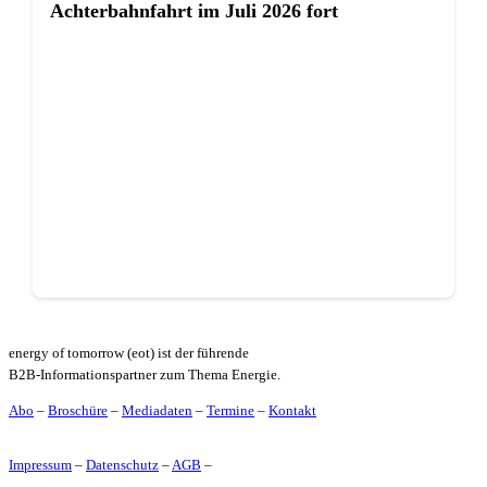
Achterbahnfahrt im Juli 2026 fort
energy of tomorrow (eot) ist der führende
B2B-Informationspartner zum Thema Energie.
Abo
–
Broschüre
–
Mediadaten
–
Termine
–
Kontakt
Impressum
–
Datenschutz
–
AGB
–