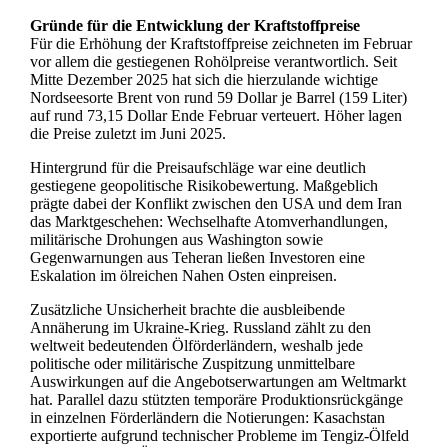
Gründe für die Entwicklung der Kraftstoffpreise
Für die Erhöhung der Kraftstoffpreise zeichneten im Februar
vor allem die gestiegenen Rohölpreise verantwortlich. Seit
Mitte Dezember 2025 hat sich die hierzulande wichtige
Nordseesorte Brent von rund 59 Dollar je Barrel (159 Liter)
auf rund 73,15 Dollar Ende Februar verteuert. Höher lagen
die Preise zuletzt im Juni 2025.
Hintergrund für die Preisaufschläge war eine deutlich
gestiegene geopolitische Risikobewertung. Maßgeblich
prägte dabei der Konflikt zwischen den USA und dem Iran
das Marktgeschehen: Wechselhafte Atomverhandlungen,
militärische Drohungen aus Washington sowie
Gegenwarnungen aus Teheran ließen Investoren eine
Eskalation im ölreichen Nahen Osten einpreisen.
Zusätzliche Unsicherheit brachte die ausbleibende
Annäherung im Ukraine-Krieg. Russland zählt zu den
weltweit bedeutenden Ölförderländern, weshalb jede
politische oder militärische Zuspitzung unmittelbare
Auswirkungen auf die Angebotserwartungen am Weltmarkt
hat. Parallel dazu stützten temporäre Produktionsrückgänge
in einzelnen Förderländern die Notierungen: Kasachstan
exportierte aufgrund technischer Probleme im Tengiz-Ölfeld