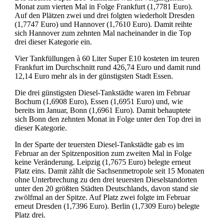
Monat zum vierten Mal in Folge Frankfurt (1,7781 Euro).
Auf den Plätzen zwei und drei folgten wiederholt Dresden
(1,7747 Euro) und Hannover (1,7610 Euro). Damit reihte
sich Hannover zum zehnten Mal nacheinander in die Top
drei dieser Kategorie ein.
Vier Tankfüllungen à 60 Liter Super E10 kosteten im teuren
Frankfurt im Durchschnitt rund 426,74 Euro und damit rund
12,14 Euro mehr als in der günstigsten Stadt Essen.
Die drei günstigsten Diesel-Tankstädte waren im Februar
Bochum (1,6908 Euro), Essen (1,6951 Euro) und, wie
bereits im Januar, Bonn (1,6961 Euro). Damit behauptete
sich Bonn den zehnten Monat in Folge unter den Top drei in
dieser Kategorie.
In der Sparte der teuersten Diesel-Tankstädte gab es im
Februar an der Spitzenposition zum zweiten Mal in Folge
keine Veränderung. Leipzig (1,7675 Euro) belegte erneut
Platz eins. Damit zählt die Sachsenmetropole seit 15 Monaten
ohne Unterbrechung zu den drei teuersten Dieselstandorten
unter den 20 größten Städten Deutschlands, davon stand sie
zwölfmal an der Spitze. Auf Platz zwei folgte im Februar
erneut Dresden (1,7396 Euro). Berlin (1,7309 Euro) belegte
Platz drei.