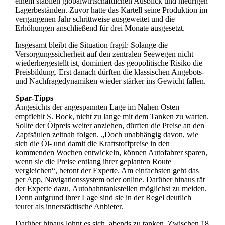
einem stabilen globalwirtschaftlichen Ausblick und niedrigen
Lagerbeständen. Zuvor hatte das Kartell seine Produktion im
vergangenen Jahr schrittweise ausgeweitet und die
Erhöhungen anschließend für drei Monate ausgesetzt.
Insgesamt bleibt die Situation fragil: Solange die
Versorgungssicherheit auf den zentralen Seewegen nicht
wiederhergestellt ist, dominiert das geopolitische Risiko die
Preisbildung. Erst danach dürften die klassischen Angebots-
und Nachfragedynamiken wieder stärker ins Gewicht fallen.
Spar-Tipps
Angesichts der angespannten Lage im Nahen Osten
empfiehlt S. Bock, nicht zu lange mit dem Tanken zu warten.
Sollte der Ölpreis weiter anziehen, dürften die Preise an den
Zapfsäulen zeitnah folgen. „Doch unabhängig davon, wie
sich die Öl- und damit die Kraftstoffpreise in den
kommenden Wochen entwickeln, können Autofahrer sparen,
wenn sie die Preise entlang ihrer geplanten Route
vergleichen“, betont der Experte. Am einfachsten geht das
per App, Navigationssystem oder online. Darüber hinaus rät
der Experte dazu, Autobahntankstellen möglichst zu meiden.
Denn aufgrund ihrer Lage sind sie in der Regel deutlich
teurer als innerstädtische Anbieter.
Darüber hinaus lohnt es sich, abends zu tanken. Zwischen 18