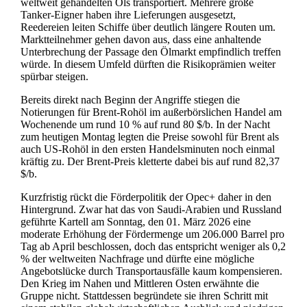
weltweit gehandelten Öls transportiert. Mehrere große
Tanker-Eigner haben ihre Lieferungen ausgesetzt,
Reedereien leiten Schiffe über deutlich längere Routen um.
Marktteilnehmer gehen davon aus, dass eine anhaltende
Unterbrechung der Passage den Ölmarkt empfindlich treffen
würde. In diesem Umfeld dürften die Risikoprämien weiter
spürbar steigen.
Bereits direkt nach Beginn der Angriffe stiegen die
Notierungen für Brent-Rohöl im außerbörslichen Handel am
Wochenende um rund 10 % auf rund 80 $/b. In der Nacht
zum heutigen Montag legten die Preise sowohl für Brent als
auch US-Rohöl in den ersten Handelsminuten noch einmal
kräftig zu. Der Brent-Preis kletterte dabei bis auf rund 82,37
$/b.
Kurzfristig rückt die Förderpolitik der Opec+ daher in den
Hintergrund. Zwar hat das von Saudi-Arabien und Russland
geführte Kartell am Sonntag, den 01. März 2026 eine
moderate Erhöhung der Fördermenge um 206.000 Barrel pro
Tag ab April beschlossen, doch das entspricht weniger als 0,2
% der weltweiten Nachfrage und dürfte eine mögliche
Angebotslücke durch Transportausfälle kaum kompensieren.
Den Krieg im Nahen und Mittleren Osten erwähnte die
Gruppe nicht. Stattdessen begründete sie ihren Schritt mit