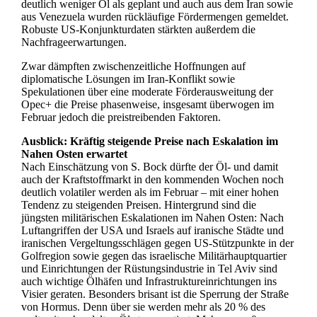
deutlich weniger Öl als geplant und auch aus dem Iran sowie
aus Venezuela wurden rückläufige Fördermengen gemeldet.
Robuste US-Konjunkturdaten stärkten außerdem die
Nachfrageerwartungen.
Zwar dämpften zwischenzeitliche Hoffnungen auf
diplomatische Lösungen im Iran-Konflikt sowie
Spekulationen über eine moderate Förderausweitung der
Opec+ die Preise phasenweise, insgesamt überwogen im
Februar jedoch die preistreibenden Faktoren.
Ausblick: Kräftig steigende Preise nach Eskalation im
Nahen Osten erwartet
Nach Einschätzung von S. Bock dürfte der Öl- und damit
auch der Kraftstoffmarkt in den kommenden Wochen noch
deutlich volatiler werden als im Februar – mit einer hohen
Tendenz zu steigenden Preisen. Hintergrund sind die
jüngsten militärischen Eskalationen im Nahen Osten: Nach
Luftangriffen der USA und Israels auf iranische Städte und
iranischen Vergeltungsschlägen gegen US-Stützpunkte in der
Golfregion sowie gegen das israelische Militärhauptquartier
und Einrichtungen der Rüstungsindustrie in Tel Aviv sind
auch wichtige Ölhäfen und Infrastruktureinrichtungen ins
Visier geraten. Besonders brisant ist die Sperrung der Straße
von Hormus. Denn über sie werden mehr als 20 % des