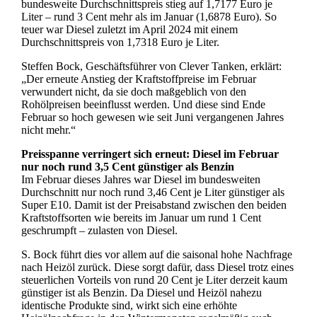
bundesweite Durchschnittspreis stieg auf 1,7177 Euro je
Liter – rund 3 Cent mehr als im Januar (1,6878 Euro). So
teuer war Diesel zuletzt im April 2024 mit einem
Durchschnittspreis von 1,7318 Euro je Liter.
Steffen Bock, Geschäftsführer von Clever Tanken, erklärt:
„Der erneute Anstieg der Kraftstoffpreise im Februar
verwundert nicht, da sie doch maßgeblich von den
Rohölpreisen beeinflusst werden. Und diese sind Ende
Februar so hoch gewesen wie seit Juni vergangenen Jahres
nicht mehr.“
Preisspanne verringert sich erneut: Diesel im Februar
nur noch rund 3,5 Cent günstiger als Benzin
Im Februar dieses Jahres war Diesel im bundesweiten
Durchschnitt nur noch rund 3,46 Cent je Liter günstiger als
Super E10. Damit ist der Preisabstand zwischen den beiden
Kraftstoffsorten wie bereits im Januar um rund 1 Cent
geschrumpft – zulasten von Diesel.
S. Bock führt dies vor allem auf die saisonal hohe Nachfrage
nach Heizöl zurück. Diese sorgt dafür, dass Diesel trotz eines
steuerlichen Vorteils von rund 20 Cent je Liter derzeit kaum
günstiger ist als Benzin. Da Diesel und Heizöl nahezu
identische Produkte sind, wirkt sich eine erhöhte