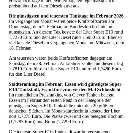
Heizölnachfrage in den Wintermonaten regelmäßig auch
preistreibend auf den Dieselmarkt aus.
Die günstigsten und teuersten Tanktage im Februar 2026
Im vergangenen Monat waren beide Kraftstoffsorten am
Donnerstag, dem 5. Februar, im Bundesdurchschnitt am
günstigsten. An diesem Tag kostete der Liter Super E10 rund
1,7270 Euro und der Liter Diesel rund 1,6950 Euro. Ebenso
viel kostete Diesel im vergangenen Monat am Mittwoch, dem
18. Februar.
Am teuersten waren beide Kraftstoffsorten dagegen am
Samstag, dem 28. Februar. Autofahrer zahlten an diesem Tag
1,7810 Euro für den Liter Super E10 und rund 1,7480 Euro
für den Liter Diesel.
Städteranking im Februar: Essen wird günstigste Super-
E10-Tankstadt, Frankfurt zum vierten Mal Schlusslicht
Im monatlichen Preisranking von Clever Tanken belegte
Essen im Februar den ersten Platz in der Kategorie der
günstigsten Super-E10-Tankstädte unter den 20 größten
deutschen Städten. Im Monatsdurchschnitt kostete der Liter
dort 1,7275 Euro. Die Plätze zwei und drei belegten Bochum
(1,7283 Euro) und Bonn (1,7299 Euro).
Die teuerste Super-E10-Tankstadt war im vergangenen