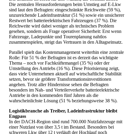
Die zentralen Herausforderungen beim Umstieg auf E-Lkw
sind laut den Befragten: eingeschränkte Reichweite (59 %),
unzureichende Ladeinfrastruktur (51 %) sowie ein unsicherer
Restwert bei batterieelektrischen Fahrzeugen (37 %). Die
Reichweite wird dabei weniger als technisches Problem
gesehen, sondern als Frage operativer Sicherheit: Erst wenn
Fahrzeuge, Ladepunkte und Tourenplanung nahtlos
zusammenspielen, steigt das Vertrauen in den Alltagseinsatz.
Parallel spielt das Kostenmanagement weiterhin eine zentrale
Rolle: Für 51 % der Befragten ist es derzeit das wichtigste
Thema – noch vor Fachkräftemangel (35 %) oder der
Umstellung des Antriebs (16 %). Diese Priorisierung zeigt,
dass viele Unternehmen aktuell auf wirtschaftliche Stabilität
setzen, bevor sie größere Transformationsinvestitionen
angehen. Trotz aller Hindernisse sehen die Befragten
besonders im Nah- und Verteilerverkehr batterieelektrische
Antriebe in den kommenden fünf Jahren als die
wahrscheinlichste Lösung (51 % beziehungsweise 38 %).
Logistikbranche als Treiber, Ladeinfrastruktur bleibt
Engpass
In der DACH-Region sind rund 700.000 Nutzfahrzeuge mit
einer Nutzlast von über 3,5 t im Bestand. Besonders bei
schweren Lkw über 12 t verläuft der Hochlauf noch