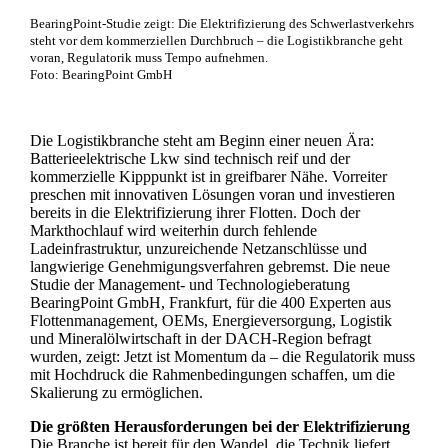
BearingPoint-Studie zeigt: Die Elektrifizierung des Schwerlastverkehrs
steht vor dem kommerziellen Durchbruch – die Logistikbranche geht
voran, Regulatorik muss Tempo aufnehmen.
Foto: BearingPoint GmbH
Die Logistikbranche steht am Beginn einer neuen Ära:
Batterieelektrische Lkw sind technisch reif und der
kommerzielle Kipppunkt ist in greifbarer Nähe. Vorreiter
preschen mit innovativen Lösungen voran und investieren
bereits in die Elektrifizierung ihrer Flotten. Doch der
Markthochlauf wird weiterhin durch fehlende
Ladeinfrastruktur, unzureichende Netzanschlüsse und
langwierige Genehmigungsverfahren gebremst. Die neue
Studie der Management- und Technologieberatung
BearingPoint GmbH, Frankfurt, für die 400 Experten aus
Flottenmanagement, OEMs, Energieversorgung, Logistik
und Mineralölwirtschaft in der DACH-Region befragt
wurden, zeigt: Jetzt ist Momentum da – die Regulatorik muss
mit Hochdruck die Rahmenbedingungen schaffen, um die
Skalierung zu ermöglichen.
Die größten Herausforderungen bei der Elektrifizierung
Die Branche ist bereit für den Wandel, die Technik liefert.