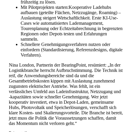
frühzeitig zu lösen.
Mit Pilotprojekten starten:Kooperative Ladehubs
aufbauen (geteilte Flächen, Netzzugänge, Roaming) –
Auslastung steigert Wirtschaftlichkeit. Erste KI-Use-
Cases wie automatisiertes Lademanagement,
Tourenplanung oder Echtzeitabrechnung in begrenzten
Regionen oder Depots testen und Erfahrungen
sammeln.
Schnellere Genehmigungsverfahren nutzen oder
einfordern (Standardisierung, Referenzdesigns, digitale
Verfahren).
Nina London, Partnerin der BearingPoint, resümiert: „In der
Logistikbranche herrscht Aufbruchstimmung. Die Technik ist
reif, die Anwendungsbereiche sind da und die
Gesamtbetriebskosten kippen mit Auslastung zunehmend
zugunsten elektrischer Antriebe. Was fehlt, ist ein
verlässliches Umfeld aus Ladeinfrastruktur, Netzzugang und
-kapazitäten sowie schneller Genehmigung. Wer jetzt
kooperativ investiert, etwa in Depot-Laden, gemeinsame
Hubs, Photovoltaik und Speicherlösungen, verschafft sich
klare Kosten- und Skalierungsvorteile. Die Branche ist bereit,
jetzt muss die Politik die Voraussetzungen schaffen, damit
das Momentum nicht verloren geht.“