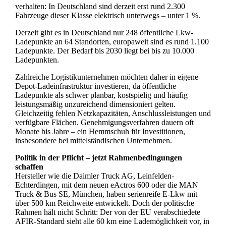
verhalten: In Deutschland sind derzeit erst rund 2.300
Fahrzeuge dieser Klasse elektrisch unterwegs – unter 1 %.
Derzeit gibt es in Deutschland nur 248 öffentliche Lkw-
Ladepunkte an 64 Standorten, europaweit sind es rund 1.100
Ladepunkte. Der Bedarf bis 2030 liegt bei bis zu 10.000
Ladepunkten.
Zahlreiche Logistikunternehmen möchten daher in eigene
Depot-Ladeinfrastruktur investieren, da öffentliche
Ladepunkte als schwer planbar, kostspielig und häufig
leistungsmäßig unzureichend dimensioniert gelten.
Gleichzeitig fehlen Netzkapazitäten, Anschlussleistungen und
verfügbare Flächen. Genehmigungsverfahren dauern oft
Monate bis Jahre – ein Hemmschuh für Investitionen,
insbesondere bei mittelständischen Unternehmen.
Politik in der Pflicht – jetzt Rahmenbedingungen
schaffen
Hersteller wie die Daimler Truck AG, Leinfelden-
Echterdingen, mit dem neuen eActros 600 oder die MAN
Truck & Bus SE, München, haben serienreife E-Lkw mit
über 500 km Reichweite entwickelt. Doch der politische
Rahmen hält nicht Schritt: Der von der EU verabschiedete
AFIR-Standard sieht alle 60 km eine Lademöglichkeit vor, in