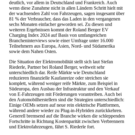
deutlich, vor allem in Deutschland und Frankreich. Auch
wenn diese Zunahme nicht in allen Ländern Schritt hielt mit
der wachsenden Zahl von Fahrzeugen, sagen insgesamt über
81 % der Verbraucher, dass das Laden in den vergangenen
sechs Monaten einfacher geworden sei. Zu diesen und
weiteren Ergebnissen kommt der Roland Berger EV
Charging Index 2024 auf Basis von umfangreichen
Brancheninterviews sowie einer Umfrage unter 16.000
Teilnehmern aus Europa, Asien, Nord- und Südamerika
sowie dem Nahen Osten.
Die Situation der Elektromobilität stellt sich laut Stefan
Riederle, Partner bei Roland Berger, weltweit sehr
unterschiedlich dar. Reife Märkte wie Deutschland
reduzieren finanzielle Kaufanreize oder streichen sie
komplett, während weniger reife Märkte, zum Beispiel in
Südeuropa, den Ausbau der Infrastruktur und den Verkauf
von E-Fahrzeugen mit Förderungen vorantreiben. Auch bei
den Automobilherstellern sind die Strategien unterschiedlich:
Einige OEMs setzen auf neue rein elektrische Plattformen,
während andere wieder zu Plug-in-Hybriden zurückkehren.
Generell bremsend auf die Branche wirken die schleppenden
Fortschritte in Richtung Kostenparität zwischen Verbrennern
und Elektrofahrzeugen, fährt S. Riederle fort.