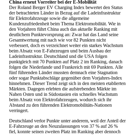
China erneut Vorreiter bei der E-Mobilität
Der Roland Berger EV Charging Index bewertet den Status
der betrachteten Länder in Bezug auf die Ladeinfrastruktur
für Elektrofahrzeuge sowie die allgemeine
Kundenzufriedenheit beim Thema Elektromobilität. Wie in
den Vorjahren führt China auch das aktuelle Ranking mit
deutlichem Punktevorsprung an: Zwar hat das Land seine
Gesamtwertung mit nach wie vor 82 Punkten nicht
verbessert, doch es verzeichnet weiter ein starkes Wachstum
beim Absatz von E-Fahrzeugen und beim Ausbau der
Ladeinfrastruktur. Deutschland und die USA folgen
punktgleich mit 70 Punkten auf Platz 2 im Ranking, danach
folgen die Niederlande und Frankreich mit 69 Punkten. Alle
fünf führenden Länder mussten demnach eine Stagnation
oder sogar Punktabschläge gegenüber dem Vorjahres-Index
hinnehmen. Dieser Trend zeigt sich in den meisten etablierten
Märkten. Dagegen erlebten die aufstrebenden Märkte im
Nahen Osten und in Südostasien ein schnelles Wachstum
beim Absatz von Elektrofahrzeugen, wodurch sich ihr
Abstand zu den führenden Elektromobilitäts-Nationen
verringert.
Deutschland verlor Punkte unter anderem, weil der Anteil der
E-Fahrzeuge an den Neuzulassungen von 37 % auf 26 %
fiel, konnte seinen zweiten Platz im Ranking aber dennoch