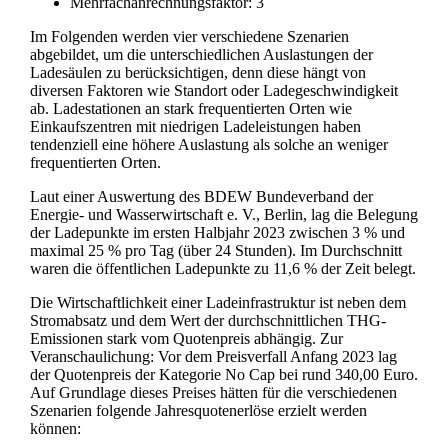
Mehrfachanrechnungsfaktor: 3
Im Folgenden werden vier verschiedene Szenarien
abgebildet, um die unterschiedlichen Auslastungen der
Ladesäulen zu berücksichtigen, denn diese hängt von
diversen Faktoren wie Standort oder Ladegeschwindigkeit
ab. Ladestationen an stark frequentierten Orten wie
Einkaufszentren mit niedrigen Ladeleistungen haben
tendenziell eine höhere Auslastung als solche an weniger
frequentierten Orten.
Laut einer Auswertung des BDEW Bundeverband der
Energie- und Wasserwirtschaft e. V., Berlin, lag die Belegung
der Ladepunkte im ersten Halbjahr 2023 zwischen 3 % und
maximal 25 % pro Tag (über 24 Stunden). Im Durchschnitt
waren die öffentlichen Ladepunkte zu 11,6 % der Zeit belegt.
Die Wirtschaftlichkeit einer Ladeinfrastruktur ist neben dem
Stromabsatz und dem Wert der durchschnittlichen THG-
Emissionen stark vom Quotenpreis abhängig. Zur
Veranschaulichung: Vor dem Preisverfall Anfang 2023 lag
der Quotenpreis der Kategorie No Cap bei rund 340,00 Euro.
Auf Grundlage dieses Preises hätten für die verschiedenen
Szenarien folgende Jahresquotenerlöse erzielt werden
können: