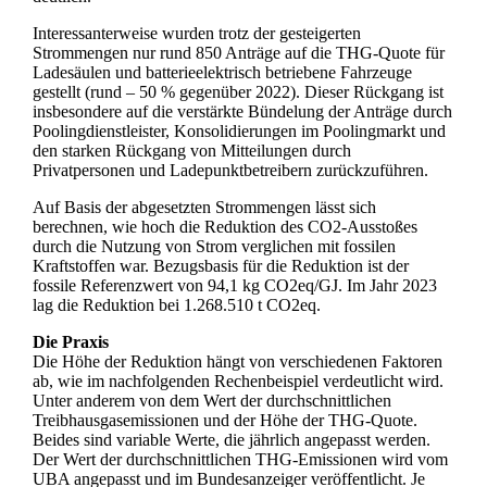
Interessanterweise wurden trotz der gesteigerten
Strommengen nur rund 850 Anträge auf die THG-Quote für
Ladesäulen und batterieelektrisch betriebene Fahrzeuge
gestellt (rund – 50 % gegenüber 2022). Dieser Rückgang ist
insbesondere auf die verstärkte Bündelung der Anträge durch
Poolingdienstleister, Konsolidierungen im Poolingmarkt und
den starken Rückgang von Mitteilungen durch
Privatpersonen und Ladepunktbetreibern zurückzuführen.
Auf Basis der abgesetzten Strommengen lässt sich
berechnen, wie hoch die Reduktion des CO2-Ausstoßes
durch die Nutzung von Strom verglichen mit fossilen
Kraftstoffen war. Bezugsbasis für die Reduktion ist der
fossile Referenzwert von 94,1 kg CO2eq/GJ. Im Jahr 2023
lag die Reduktion bei 1.268.510 t CO2eq.
Die Praxis
Die Höhe der Reduktion hängt von verschiedenen Faktoren
ab, wie im nachfolgenden Rechenbeispiel verdeutlicht wird.
Unter anderem von dem Wert der durchschnittlichen
Treibhausgasemissionen und der Höhe der THG-Quote.
Beides sind variable Werte, die jährlich angepasst werden.
Der Wert der durchschnittlichen THG-Emissionen wird vom
UBA angepasst und im Bundesanzeiger veröffentlicht. Je