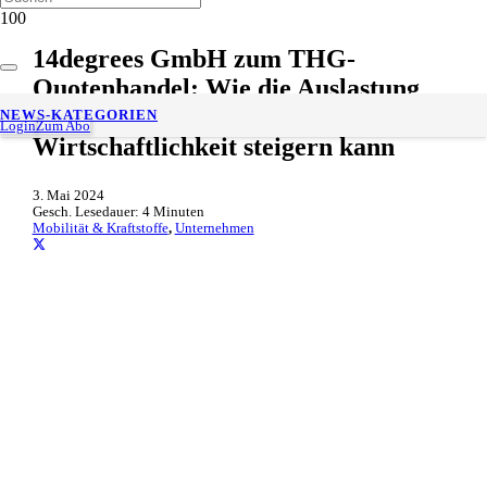
14degrees GmbH zum THG-
Quotenhandel: Wie die Auslastung
von Ladesäulen deren
NEWS-KATEGORIEN
Login
Zum Abo
Wirtschaftlichkeit steigern kann
3. Mai 2024
Gesch. Lesedauer:
4
Minuten
Mobilität & Kraftstoffe
,
Unternehmen