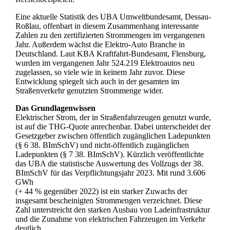
Eine aktuelle Statistik des UBA Umweltbundesamt, Dessau-
Roßlau, offenbart in diesem Zusammenhang interessante
Zahlen zu den zertifizierten Strommengen im vergangenen
Jahr. Außerdem wächst die Elektro-Auto Branche in
Deutschland. Laut KBA Kraftfahrt-Bundesamt, Flensburg,
wurden im vergangenen Jahr 524.219 Elektroautos neu
zugelassen, so viele wie in keinem Jahr zuvor. Diese
Entwicklung spiegelt sich auch in der gesamten im
Straßenverkehr genutzten Strommenge wider.
Das Grundlagenwissen
Elektrischer Strom, der in Straßenfahrzeugen genutzt wurde,
ist auf die THG-Quote anrechenbar. Dabei unterscheidet der
Gesetzgeber zwischen öffentlich zugänglichen Ladepunkten
(§ 6 38. BImSchV) und nicht-öffentlich zugänglichen
Ladepunkten (§ 7 38. BImSchV). Kürzlich veröffentlichte
das UBA die statistische Auswertung des Vollzugs der 38.
BImSchV für das Verpflichtungsjahr 2023. Mit rund 3.606
GWh
(+ 44 % gegenüber 2022) ist ein starker Zuwachs der
insgesamt bescheinigten Strommengen verzeichnet. Diese
Zahl unterstreicht den starken Ausbau von Ladeinfrastruktur
und die Zunahme von elektrischen Fahrzeugen im Verkehr
deutlich.