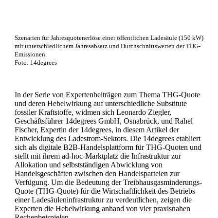
Szenarien für Jahresquotenerlöse einer öffentlichen Ladesäule (150 kW)
mit unterschiedlichem Jahresabsatz und Durchschnittswerten der THG-
Emissionen.
Foto: 14degrees
In der Serie von Expertenbeiträgen zum Thema THG-Quote
und deren Hebelwirkung auf unterschiedliche Substitute
fossiler Kraftstoffe, widmen sich Leonardo Ziegler,
Geschäftsführer 14degrees GmbH, Osnabrück, und Rahel
Fischer, Expertin der 14degrees, in diesem Artikel der
Entwicklung des Ladestrom-Sektors. Die 14degrees etabliert
sich als digitale B2B-Handelsplattform für THG-Quoten und
stellt mit ihrem ad-hoc-Marktplatz die Infrastruktur zur
Allokation und selbstständigen Abwicklung von
Handelsgeschäften zwischen den Handelsparteien zur
Verfügung. Um die Bedeutung der Treibhausgasminderungs-
Quote (THG-Quote) für die Wirtschaftlichkeit des Betriebs
einer Ladesäuleninfrastruktur zu verdeutlichen, zeigen die
Experten die Hebelwirkung anhand von vier praxisnahen
Rechenbeispielen.