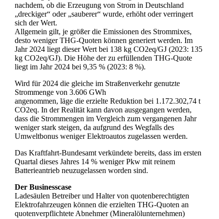
nachdem, ob die Erzeugung von Strom in Deutschland
„dreckiger“ oder „sauberer“ wurde, erhöht oder verringert
sich der Wert.
Allgemein gilt, je größer die Emissionen des Strommixes,
desto weniger THG-Quoten können generiert werden. Im
Jahr 2024 liegt dieser Wert bei 138 kg CO2eq/GJ (2023: 135
kg CO2eq/GJ). Die Höhe der zu erfüllenden THG-Quote
liegt im Jahr 2024 bei 9,35 % (2023: 8 %).
Wird für 2024 die gleiche im Straßenverkehr genutzte
Strommenge von 3.606 GWh
angenommen, läge die erzielte Reduktion bei 1.172.302,74 t
CO2eq. In der Realität kann davon ausgegangen werden,
dass die Strommengen im Vergleich zum vergangenen Jahr
weniger stark steigen, da aufgrund des Wegfalls des
Umweltbonus weniger Elektroautos zugelassen werden.
Das Kraftfahrt-Bundesamt verkündete bereits, dass im ersten
Quartal dieses Jahres 14 % weniger Pkw mit reinem
Batterieantrieb neuzugelassen worden sind.
Der Businesscase
Ladesäulen Betreiber und Halter von quotenberechtigten
Elektrofahrzeugen können die erzielten THG-Quoten an
quotenverpflichtete Abnehmer (Mineralölunternehmen)