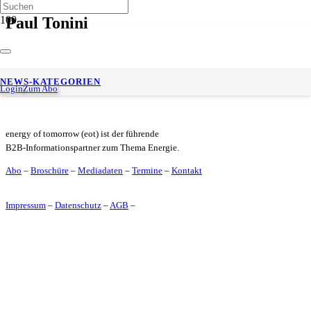
Paul Tonini
Neuer Tiefstpreis beim Laden: Electra startet Abo-Tarif mit
NEWS-KATEGORIEN
0,34 Euro/kWh
Login
Zum Abo
energy of tomorrow (eot) ist der führende
B2B-Informationspartner zum Thema Energie.
Abo
–
Broschüre
–
Mediadaten
–
Termine
–
Kontakt
Impressum
–
Datenschutz
–
AGB
–