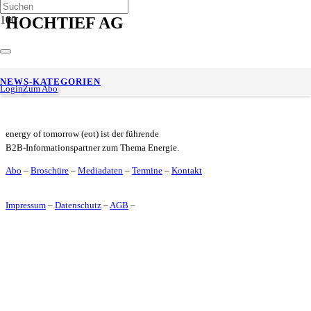
HOCHTIEF AG
EWE Go und HOCHTIEF stärken Ladeinfrastruktur in
NEWS-KATEGORIEN
Langenhagen
Login
Zum Abo
energy of tomorrow (eot) ist der führende
B2B-Informationspartner zum Thema Energie.
Abo
–
Broschüre
–
Mediadaten
–
Termine
–
Kontakt
Impressum
–
Datenschutz
–
AGB
–