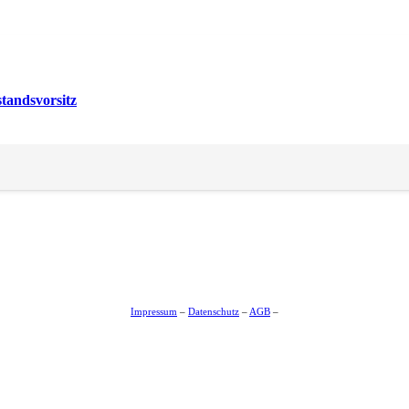
tandsvorsitz
ung THG-Management in Lünen
Impressum
–
Datenschutz
–
AGB
–