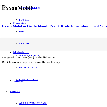
ExxonMobil
TANKSTELLEN
FOSSIL
Broschüre
ExxonMobil in Deutschland: Frank Kretschmer übernimmt Vors
BIO
Als Branchentreffen etabliert: VTA veranstaltet 12. Fachtag
STROM
Mediadaten
WASSERSTOFF
energy of tomorrow (eot) ist der führende
B2B-Informationspartner zum Thema Energie.
P2X/E-FUELS
E-MOBILITÄT
Termine
WÄRME
ALLES ZUM THEMA