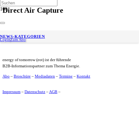
Direct Air Capture
Spatenstich für das neue Dacma Competence Center im
NEWS-KATEGORIEN
Hamburger Hafen
Login
Zum Abo
energy of tomorrow (eot) ist der führende
B2B-Informationspartner zum Thema Energie.
Abo
–
Broschüre
–
Mediadaten
–
Termine
–
Kontakt
Impressum
–
Datenschutz
–
AGB
–