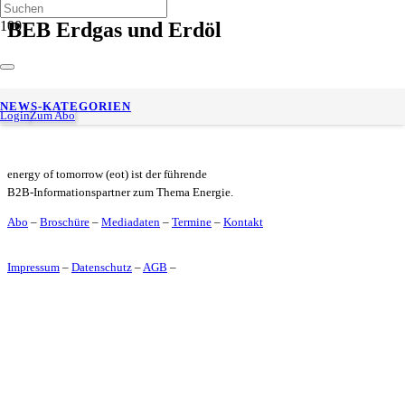
BEB Erdgas und Erdöl
Antragsunterlagen zur CO2-Speicherung im niedersächsischen
NEWS-KATEGORIEN
AWZ-Gebiet öffentlich ausgelegt
Login
Zum Abo
energy of tomorrow (eot) ist der führende
B2B-Informationspartner zum Thema Energie.
Abo
–
Broschüre
–
Mediadaten
–
Termine
–
Kontakt
Impressum
–
Datenschutz
–
AGB
–