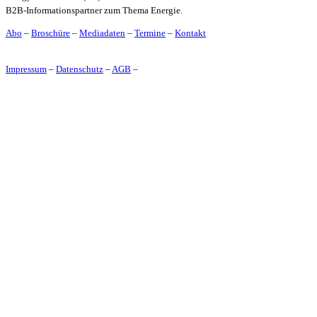
B2B-Informationspartner zum Thema Energie.
Abo
–
Broschüre
–
Mediadaten
–
Termine
–
Kontakt
Impressum
–
Datenschutz
–
AGB
–