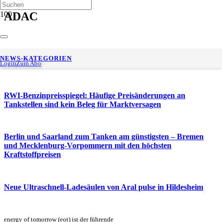
ADAC
ADAC-Auswertung: In Brandenburg und Bayern tankt man
NEWS-KATEGORIEN
aktuell am teuersten
Login
Zum Abo
RWI-Benzinpreisspiegel: Häufige Preisänderungen an
Tankstellen sind kein Beleg für Marktversagen
Berlin und Saarland zum Tanken am günstigsten – Bremen
und Mecklenburg-Vorpommern mit den höchsten
Kraftstoffpreisen
Neue Ultraschnell-Ladesäulen von Aral pulse in Hildesheim
energy of tomorrow (eot) ist der führende