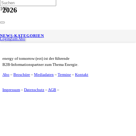
2026
BayWa setzt mit neuen Aufsichtsratsmitgliedern Schwerpunkte
NEWS-KATEGORIEN
für die strategische Ausrichtung
Login
Zum Abo
energy of tomorrow (eot) ist der führende
B2B-Informationspartner zum Thema Energie.
Abo
–
Broschüre
–
Mediadaten
–
Termine
–
Kontakt
Impressum
–
Datenschutz
–
AGB
–